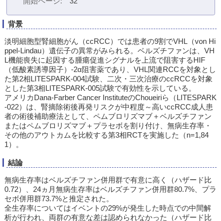
開始ページ
32
背景
淡明細胞型腎細胞がん（ccRCC）では患者の9割でVHL（von Hi
ppel-Lindau）遺伝子の異常がみられる。ベルズチファンは、VH
L機能喪失に起因する腫瘍促進シグナルを上流で阻害するHIF
（低酸素誘導因子）-2α阻害薬であり、VHL関連RCCを対象とし
た第2相LITESPARK-004試験、二次・三次治療のccRCCを対象
とした第3相LITESPARK-005試験で有効性を示している。
アメリカDana-Farber Cancer InstituteのChoueiriら（LITESPARK
-022）は、腎摘除術後再発リスクが中程度～高いccRCC成人患
者の術後補助療法として、ペムブロリズマブ＋ベルズチファン
またはペムブロリズマブ＋プラセボを割り付け、無病生存率・
その他のアウトカムを比較する第3相RCTを実施した（n=1,84
1）。
結論
無病生存率はベルズチファン併用群で有意に高く（ハザード比
0.72）、24ヵ月無病生存率はベルズチファン併用群80.7%、プラ
セボ併用群73.7%と推定された。
全生存率についてはイベントの29%が発生した時点での中間解
析が行われ、両群の有意な差は認められなかった（ハザード比