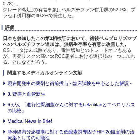
0.78）。
グレード3以上の有害事象はベルズチファン併用群の52.1%、プ
ラセボ併用群の30.2%で発生した。
評価
日本も参加したこの第3相検証において、術後ペムブロリズマブ
へのベルズチファン追加は、無病生存率を有意に改善した。
OSデータは未成熟であり、毒性増加とのトレードオフもある
が、再発リスクの高いccRCC患者における選択肢の一つに加わ
ることになるだろう。
関連するメディカルオンライン文献
現在開発中の薬剤と術前投与 - 臨床試験を中心とした解説 -
3. 腎癌と血管新生
6 がん 「進行性腎細胞がんに対するbelzutifanとエベロリムス
の比較」
Medical News in Brief
膵神経内分泌腫瘍に対する低酸素誘導因子HIF-2α阻害剤の治
療薬としての可能性