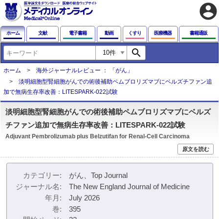
account_circle
ホーム
文献
電子書籍
動画
くすり
医療機器
書籍通販
search
ホーム
海外ジャーナルレビュー ： 「がん」
淡明細胞型腎細胞がんでの術後補助ペムブロリズマブにベルズチファン追
加で無病生存率改善：LITESPARK-022試験
淡明細胞型腎細胞がんでの術後補助ペムブロリズマブにベルズ
チファン追加で無病生存率改善：LITESPARK-022試験
Adjuvant Pembrolizumab plus Belzutifan for Renal-Cell Carcinoma
原文を読む
カテゴリー
がん、Top Journal
ジャーナル名
The New England Journal of Medicine
年月
July 2026
巻
395