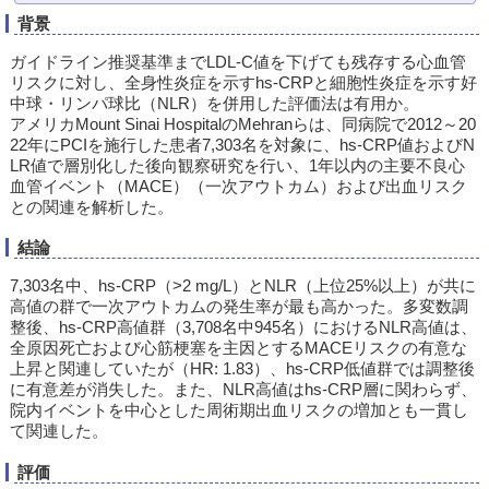
背景
ガイドライン推奨基準までLDL-C値を下げても残存する心血管
リスクに対し、全身性炎症を示すhs-CRPと細胞性炎症を示す好
中球・リンパ球比（NLR）を併用した評価法は有用か。
アメリカMount Sinai HospitalのMehranらは、同病院で2012～20
22年にPCIを施行した患者7,303名を対象に、hs-CRP値およびN
LR値で層別化した後向観察研究を行い、1年以内の主要不良心
血管イベント（MACE）（一次アウトカム）および出血リスク
との関連を解析した。
結論
7,303名中、hs-CRP（>2 mg/L）とNLR（上位25%以上）が共に
高値の群で一次アウトカムの発生率が最も高かった。多変数調
整後、hs-CRP高値群（3,708名中945名）におけるNLR高値は、
全原因死亡および心筋梗塞を主因とするMACEリスクの有意な
上昇と関連していたが（HR: 1.83）、hs-CRP低値群では調整後
に有意差が消失した。また、NLR高値はhs-CRP層に関わらず、
院内イベントを中心とした周術期出血リスクの増加とも一貫し
て関連した。
評価