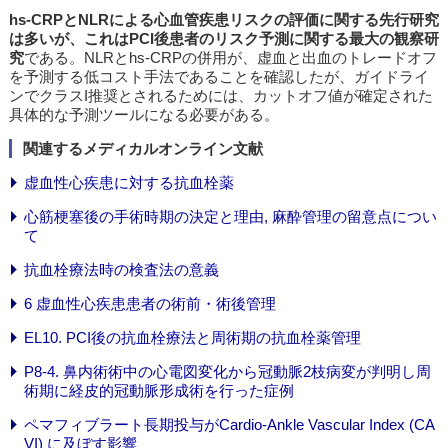
hs-CRPとNLRによる心血管疾患リスクの評価に関する先行研究
は多いが、これはPCI後患者のリスク予測に関する最大の観察研
究
である。NLRとhs-CRPの併用が、虚血と出血のトレードオフ
を予測する低コスト手法であることを確認したが、ガイドライ
ンでクラスI推奨とされるためには、カットオフ値が確定された
具体的な予測ツールになる必要がある。
関連するメディカルオンライン文献
虚血性心疾患に対する抗血栓薬
心筋梗塞後の手術時期の決定と理由, 麻酔管理の留意点につい
て
抗血栓療法時の検査法の意義
6 虚血性心疾患患者の術前・術後管理
EL10. PCI後の抗血栓療法と周術期の抗血栓薬管理
P8-4. 鼻内術術中の心電図変化から冠動脈2枝病変が判明し周
術期に経皮的冠動脈形成術を行った症例
ペマフィブラート長期投与がCardio-Ankle Vascular Index (CA
VI) に及ぼす影響