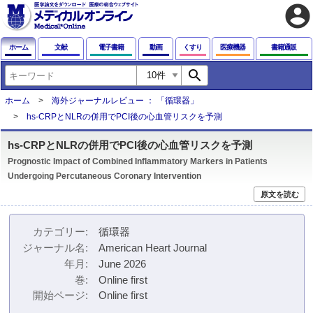
account_circle
ホーム
文献
電子書籍
動画
くすり
医療機器
書籍通販
search
ホーム
海外ジャーナルレビュー ： 「循環器」
hs-CRPとNLRの併用でPCI後の心血管リスクを予測
hs-CRPとNLRの併用でPCI後の心血管リスクを予測
Prognostic Impact of Combined Inflammatory Markers in Patients
Undergoing Percutaneous Coronary Intervention
原文を読む
カテゴリー
循環器
ジャーナル名
American Heart Journal
年月
June 2026
巻
Online first
開始ページ
Online first