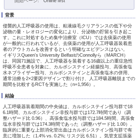
開始ページ
Online first
背景
侵襲的人工呼吸器の使用は、粘液線毛クリアランスの低下や分
泌物の量・レオロジーの変化により、分泌物の貯留を引き起こ
す。これに対処するため集中治療室（ICU）では去痰薬の使用
が一般的に行われているが、去痰薬の使用が人工呼吸器装着患
者のアウトカムを改善するという明確なエビデンスはない。
イギリスQueen's University BelfastのConnollyら（MARCH）
は、同国71施設で、人工呼吸器を装着する16歳以上の重症急性
呼吸不全患者を対象に、カルボシステイン経腸投与、高張食塩
水ネブライザー投与、カルボシステインと高張食塩水の併用、
通常治療を2×2要因デザインで割り付け、人工呼吸器離脱までの
期間を比較するRCTを実施した（n=1,956）。
結論
人工呼吸器装着期間の中央値は、カルボシステイン投与群で18
6.1時間、カルボシステイン非投与群では172.7時間であり（調
整ハザード比 0.96）、高張食塩水投与群では184.5時間、高張食
塩水非投与群では174.3時間であった（調整ハザード比 1.00）。
臨床的に重要な上部消化管出血はカルボシステイン投与群で有
意に増加した（1.4% vs. 0.2%; リスク比 6.51）。気管支拡張薬