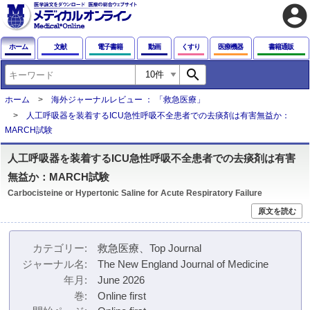
account_circle
ホーム
文献
電子書籍
動画
くすり
医療機器
書籍通販
search
ホーム
海外ジャーナルレビュー ： 「救急医療」
人工呼吸器を装着するICU急性呼吸不全患者での去痰剤は有害無益か：
MARCH試験
人工呼吸器を装着するICU急性呼吸不全患者での去痰剤は有害
無益か：MARCH試験
Carbocisteine or Hypertonic Saline for Acute Respiratory Failure
原文を読む
カテゴリー
救急医療、Top Journal
ジャーナル名
The New England Journal of Medicine
年月
June 2026
巻
Online first