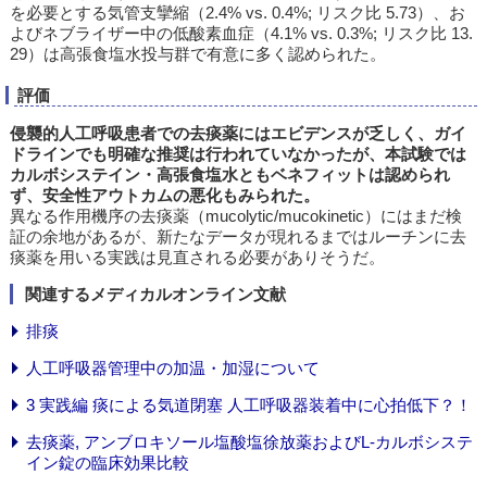
を必要とする気管支攣縮（2.4% vs. 0.4%; リスク比 5.73）、お
よびネブライザー中の低酸素血症（4.1% vs. 0.3%; リスク比 13.
29）は高張食塩水投与群で有意に多く認められた。
評価
侵襲的人工呼吸患者での去痰薬にはエビデンスが乏しく、ガイ
ドラインでも明確な推奨は行われていなかったが、本試験では
カルボシステイン・高張食塩水ともベネフィットは認められ
ず、安全性アウトカムの悪化もみられた。
異なる作用機序の去痰薬（mucolytic/mucokinetic）にはまだ検
証の余地があるが、新たなデータが現れるまではルーチンに去
痰薬を用いる実践は見直される必要がありそうだ。
関連するメディカルオンライン文献
排痰
人工呼吸器管理中の加温・加湿について
3 実践編 痰による気道閉塞 人工呼吸器装着中に心拍低下？！
去痰薬, アンブロキソール塩酸塩徐放薬およびL-カルボシステ
イン錠の臨床効果比較