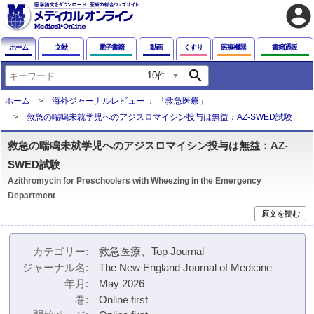
account_circle
ホーム
文献
電子書籍
動画
くすり
医療機器
書籍通販
search
ホーム
海外ジャーナルレビュー ： 「救急医療」
救急の喘鳴未就学児へのアジスロマイシン投与は無益：AZ-SWED試験
救急の喘鳴未就学児へのアジスロマイシン投与は無益：AZ-
SWED試験
Azithromycin for Preschoolers with Wheezing in the Emergency
Department
原文を読む
カテゴリー
救急医療、Top Journal
ジャーナル名
The New England Journal of Medicine
年月
May 2026
巻
Online first