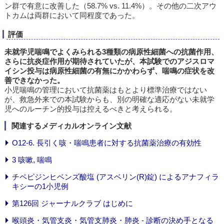
ン群で有意に改善した（58.7% vs. 11.4%）。その他の二次アウ
トカムは両群において同程度であった。
評価
未就学児喘鳴でよくみられる3種類の病原性細菌への抗菌作用、
さらに抗炎症作用が期待されていたが、本試験でのアジスロマ
イシン投与は病原性細菌の有無にかかわらず、喘鳴の症状を改
善できなかった。
小児喘鳴の管理において抗菌薬はもとより標準治療ではない
が、救急外来での本試験からも、別の明確な適応がない未就学
児へのルーチン的投与は控えるべきと考えられる。
関連するメディカルオンライン文献
O12-6. 長引く咳・喘鳴患者に対する抗菌薬治療の有効性
3 咳嗽, 喘鳴
チペピジンヒベンズ酸塩 (アスベリン(R)錠) によるアナフィラ
キシーの1小児例
第126回 ジャーナルクラブ はじめに
喉頭炎・気管支炎・気管支肺炎・肺炎 - 診断の決め手となる