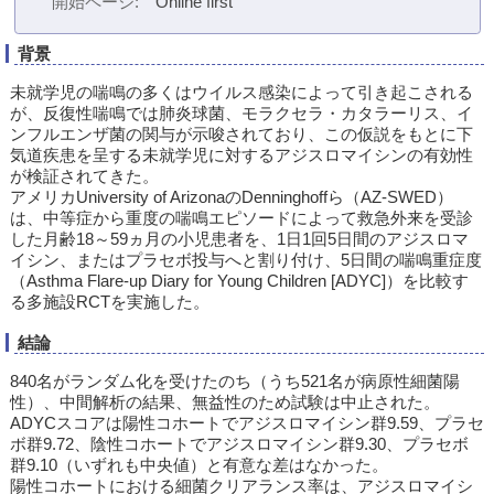
開始ページ
Online first
背景
未就学児の喘鳴の多くはウイルス感染によって引き起こされる
が、反復性喘鳴では肺炎球菌、モラクセラ・カタラーリス、イ
ンフルエンザ菌の関与が示唆されており、この仮説をもとに下
気道疾患を呈する未就学児に対するアジスロマイシンの有効性
が検証されてきた。
アメリカUniversity of ArizonaのDenninghoffら（AZ-SWED）
は、中等症から重度の喘鳴エピソードによって救急外来を受診
した月齢18～59ヵ月の小児患者を、1日1回5日間のアジスロマ
イシン、またはプラセボ投与へと割り付け、5日間の喘鳴重症度
（Asthma Flare-up Diary for Young Children [ADYC]）を比較す
る多施設RCTを実施した。
結論
840名がランダム化を受けたのち（うち521名が病原性細菌陽
性）、中間解析の結果、無益性のため試験は中止された。
ADYCスコアは陽性コホートでアジスロマイシン群9.59、プラセ
ボ群9.72、陰性コホートでアジスロマイシン群9.30、プラセボ
群9.10（いずれも中央値）と有意な差はなかった。
陽性コホートにおける細菌クリアランス率は、アジスロマイシ