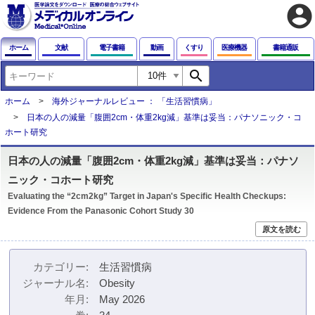
account_circle
ホーム
文献
電子書籍
動画
くすり
医療機器
書籍通販
search
ホーム
海外ジャーナルレビュー ： 「生活習慣病」
日本の人の減量「腹囲2cm・体重2kg減」基準は妥当：パナソニック・コ
ホート研究
日本の人の減量「腹囲2cm・体重2kg減」基準は妥当：パナソ
ニック・コホート研究
Evaluating the “2cm2kg” Target in Japan's Specific Health Checkups:
Evidence From the Panasonic Cohort Study 30
原文を読む
カテゴリー
生活習慣病
ジャーナル名
Obesity
年月
May 2026