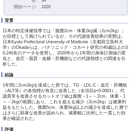
巻
34
開始ページ
1020
背景
日本の特定保健指導では「腹囲2cm・体重2kg減（2cm2kg）」
が目標として掲げられているが、その代謝改善効果の実態は。
日本Kyoto Prefectural University of Medicine（京都府立医科大
学）のOkadaらは、パナソニック・コホート研究の40歳以上の3
0,240名のデータを使用し、2020年から1年間の身体計測値の変
化と、血圧・脂質・血糖・肝機能などの代謝指標との関連を分
析した。
結論
1年間に2cm2kgを達成した群では、TG・LDL-C・血圧・肝機能
（ALT等）の各指標が有意に改善した（全項目p<0.0001）。代
謝異常を改善させるカットオフ値は腹囲－1～－2cm、体重－1
～－2kgの範囲にあり、これを超える減少（2cm2kg）は健康利
益をもたらした。腹囲5cm、体重5kg以上の減少を達成した層で
はさらに顕著な改善が認められ、減量幅に比例した一貫した効
果が確認された。
評価