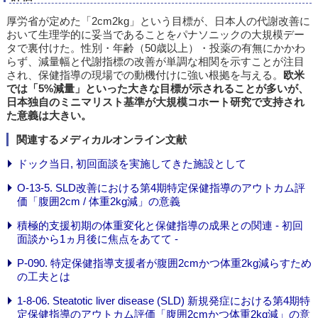
厚労省が定めた「2cm2kg」という目標が、日本人の代謝改善に
おいて生理学的に妥当であることをパナソニックの大規模デー
タで裏付けた。性別・年齢（50歳以上）・投薬の有無にかかわ
らず、減量幅と代謝指標の改善が単調な相関を示すことが注目
され、保健指導の現場での動機付けに強い根拠を与える。
欧米
では「5%減量」といった大きな目標が示されることが多いが、
日本独自のミニマリスト基準が大規模コホート研究で支持され
た意義は大きい。
関連するメディカルオンライン文献
ドック当日, 初回面談を実施してきた施設として
O-13-5. SLD改善における第4期特定保健指導のアウトカム評
価「腹囲2cm / 体重2kg減」の意義
積極的支援初期の体重変化と保健指導の成果との関連 - 初回
面談から1ヵ月後に焦点をあてて -
P-090. 特定保健指導支援者が腹囲2cmかつ体重2kg減らすため
の工夫とは
1-8-06. Steatotic liver disease (SLD) 新規発症における第4期特
定保健指導のアウトカム評価「腹囲2cmかつ体重2kg減」の意