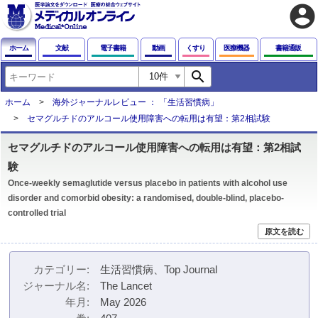
account_circle
ホーム
文献
電子書籍
動画
くすり
医療機器
書籍通販
search
ホーム
海外ジャーナルレビュー ： 「生活習慣病」
セマグルチドのアルコール使用障害への転用は有望：第2相試験
セマグルチドのアルコール使用障害への転用は有望：第2相試
験
Once-weekly semaglutide versus placebo in patients with alcohol use
disorder and comorbid obesity: a randomised, double-blind, placebo-
controlled trial
原文を読む
カテゴリー
生活習慣病、Top Journal
ジャーナル名
The Lancet
年月
May 2026