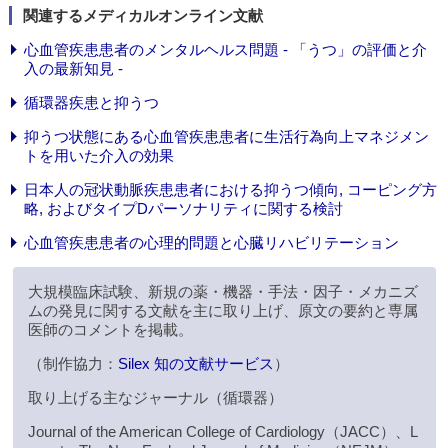
関連するメディカルオンライン文献
心血管疾患患者のメンタルヘルス問題 - 「うつ」の評価と介
入の最新知見 -
循環器疾患と抑うつ
抑うつ状態にある心血管疾患患者に生活行為向上マネジメン
トを用いた介入の効果
日本人の冠状動脈疾患患者における抑うつ傾向, コーピング方
略, およびタイプDパーソナリティに関する検討
心血管疾患患者の心理的問題と心臓リハビリテーション
大規模臨床試験、新規の薬・機器・手法・因子・メカニズ
ムの発見に関する文献を主に取り上げ、原文の要約と専属
医師のコメントを掲載。
（制作協力：
Silex 知の文献サービス
）
取り上げる主なジャーナル（循環器）
Journal of the American College of Cardiology（JACC）、L