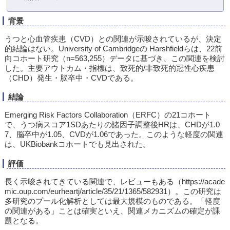
背景
うつと心血管疾患（CVD）との関連が示唆されているが、決定
的結論はない。University of Cambridgeの Harshfieldらは、22前
向コホート研究（n=563,255）データに基づき、この関連を検討
した。主要アウトカム・指標は、致死的/非致死的冠性心疾患
（CHD）発生・脳卒中・CVDである。
結論
Emerging Risk Factors Collaboration（ERFC）の21コホート
で、うつ病スコア1SDあたりの諸因子調整後HRは、CHDが1.0
7、脳卒中が1.05、CVDが1.06であった。このような軽度の関連
は、UKBiobankコホートでも見出された。
評価
長く示唆されてきている関連で、レビューもある（https://acade
mic.oup.com/eurheartj/article/35/21/1365/582931）。この研究は
多研究のプール化解析としては最大規模のものである。「軽度
の関連がある」ことは確実といえ、関連メカニズムの確定が課
題となる。