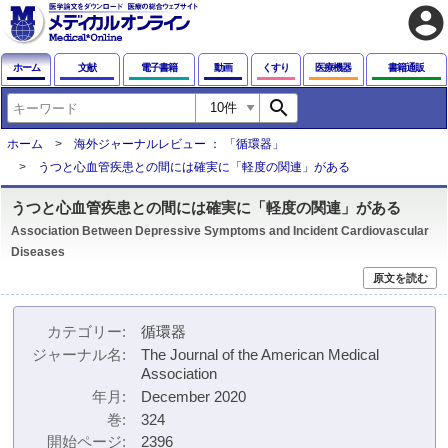
account_circle
ホーム
文献
電子書籍
動画
くすり
医療機器
書籍通販
search
ホーム
海外ジャーナルレビュー ： 「循環器」
うつと心血管疾患との間には確実に「軽度の関連」がある
うつと心血管疾患との間には確実に「軽度の関連」がある
Association Between Depressive Symptoms and Incident Cardiovascular
Diseases
原文を読む
カテゴリー
循環器
ジャーナル名
The Journal of the American Medical
Association
年月
December 2020
巻
324
開始ページ
2396