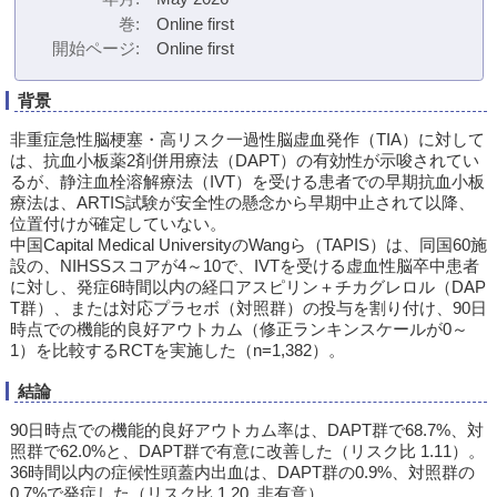
巻
Online first
開始ページ
Online first
背景
非重症急性脳梗塞・高リスク一過性脳虚血発作（TIA）に対して
は、抗血小板薬2剤併用療法（DAPT）の有効性が示唆されてい
るが、静注血栓溶解療法（IVT）を受ける患者での早期抗血小板
療法は、ARTIS試験が安全性の懸念から早期中止されて以降、
位置付けが確定していない。
中国Capital Medical UniversityのWangら（TAPIS）は、同国60施
設の、NIHSSスコアが4～10で、IVTを受ける虚血性脳卒中患者
に対し、発症6時間以内の経口アスピリン＋チカグレロル（DAP
T群）、または対応プラセボ（対照群）の投与を割り付け、90日
時点での機能的良好アウトカム（修正ランキンスケールが0～
1）を比較するRCTを実施した（n=1,382）。
結論
90日時点での機能的良好アウトカム率は、DAPT群で68.7%、対
照群で62.0%と、DAPT群で有意に改善した（リスク比 1.11）。
36時間以内の症候性頭蓋内出血は、DAPT群の0.9%、対照群の
0.7%で発症した（リスク比 1.20, 非有意）。