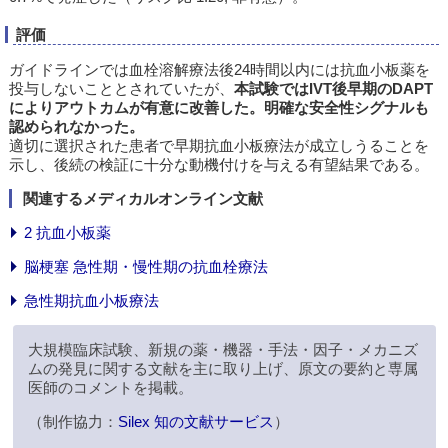
評価
ガイドラインでは血栓溶解療法後24時間以内には抗血小板薬を
投与しないこととされていたが、
本試験ではIVT後早期のDAPT
によりアウトカムが有意に改善した。明確な安全性シグナルも
認められなかった。
適切に選択された患者で早期抗血小板療法が成立しうることを
示し、後続の検証に十分な動機付けを与える有望結果である。
関連するメディカルオンライン文献
2 抗血小板薬
脳梗塞 急性期・慢性期の抗血栓療法
急性期抗血小板療法
大規模臨床試験、新規の薬・機器・手法・因子・メカニズ
ムの発見に関する文献を主に取り上げ、原文の要約と専属
医師のコメントを掲載。
（制作協力：
Silex 知の文献サービス
）