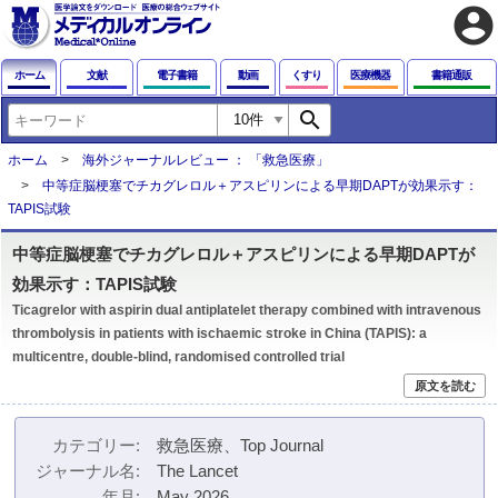
account_circle
ホーム
文献
電子書籍
動画
くすり
医療機器
書籍通販
search
ホーム
海外ジャーナルレビュー ： 「救急医療」
中等症脳梗塞でチカグレロル＋アスピリンによる早期DAPTが効果示す：
TAPIS試験
中等症脳梗塞でチカグレロル＋アスピリンによる早期DAPTが
効果示す：TAPIS試験
Ticagrelor with aspirin dual antiplatelet therapy combined with intravenous
thrombolysis in patients with ischaemic stroke in China (TAPIS): a
multicentre, double-blind, randomised controlled trial
原文を読む
カテゴリー
救急医療、Top Journal
ジャーナル名
The Lancet
年月
May 2026