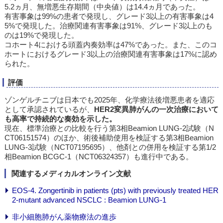
5.2ヵ月、無増悪生存期間（中央値）は14.4ヵ月であった。
有害事象は99%の患者で発現し、グレード3以上の有害事象は4
5%で発現した。治療関連有害事象は91%、グレード3以上のも
のは19%で発現した。
コホート4における頭蓋内奏効率は47%であった。また、このコ
ホートにおけるグレード3以上の治療関連有害事象は17%に認め
られた。
評価
ゾンゲルチニブは日本でも2025年、化学療法後増悪患者を適応
として承認されているが、
HER2変異肺がんの一次治療において
も高率で持続的な奏効を示した。
現在、標準治療との比較を行う第3相Beamion LUNG-2試験（N
CT06151574）のほか、術後補助使用を検証する第3相Beamion
LUNG-3試験（NCT07195695）、他剤との併用を検証する第1/2
相Beamion BCGC-1（NCT06324357）も進行中である。
関連するメディカルオンライン文献
EOS-4. Zongertinib in patients (pts) with previously treated HER
2-mutant advanced NSCLC : Beamion LUNG-1
非小細胞肺がん薬物療法の進歩