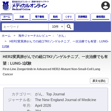
account_circle
ホーム
文献
電子書籍
動画
くすり
医療機器
書籍通販
search
ホーム
海外ジャーナルレビュー ： 「がん」
HER2変異肺がんでの経口TKIゾンゲルチニブ、一次治療でも有望：LUNG-
1試験
HER2変異肺がんでの経口TKIゾンゲルチニブ、一次治療でも有
望：LUNG-1試験
First-Line Zongertinib in Advanced HER2-Mutant Non-Small-Cell Lung
Cancer
原文を読む
カテゴリー
がん、Top Journal
ジャーナル名
The New England Journal of Medicine
年月
April 2026