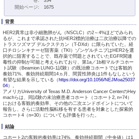
巻
394
開始ページ
1675
背景
HER2異常は非小細胞肺がん（NSCLC）の2～4%ほどでみられ
るが、これまで承認された抗HER2標的治療は二次治療以降での
トラスツズマブ デルクステカン（T-DXd）に限られていた。経
口チロシンキナーゼ阻害薬（TKI）ゾンゲルチニブはHER2を選
択的に阻害することで、既存薬で問題とされていたEGFR関連
毒性の抑制が可能と考えられており、第1a／1b相マルチコホー
ト試験（Beamion LUNG-1試験）の既治療コホートでは客観的
奏効71%、奏効持続期間14ヵ月、間質性肺炎は1件もなしという
有望な結果を示している（
https://doi.org/10.1056/NEJMoa25037
04
）。
アメリカUniversity of Texas M.D. Anderson Cancer CenterのHey
machらは、同試験の未治療患者コホート（コホート2, n=74）
における客観的奏効率、その他の二次エンドポイントについて
報告し、さらに活動性脳転移を有する患者を対象とした探索的
コホート4（n=30）についても評価を行った。
結論
コホート2の客観的奏効率は74%、奏効持続期間（中央値）は1