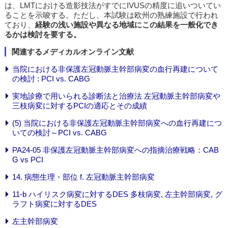
は、LMTにおける造影技法がすでにIVUSの精度に追いついてい
ることを示唆する。ただし、本試験は欧州の熟練施設で行われ
ており、
経験の浅い施設や異なる地域にこの結果を一般化でき
るかは検討を要する。
関連するメディカルオンライン文献
当院における非保護左冠動脈主幹部病変の血行再建について
の検討 : PCI vs. CABG
実地診療で用いられる診断法と治療法 左冠動脈主幹部病変や
三枝病変に対するPCIの適応とその成績
(5) 当院における非保護左冠動脈主幹部病変への血行再建につ
いての検討～PCI vs. CABG
PA24-05 非保護左冠動脈主幹部病変への指摘治療戦略：CAB
G vs PCI
14. 病態生理・部位 f. 左冠動脈主幹部病変
11-b ハイリスク病変に対するDES 多枝病変, 左主幹部病変, グ
ラフト病変に対するDES
左主幹部病変