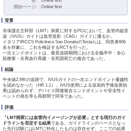
巻
Online first
開始ページ
Online first
背景
非保護左主幹部（LMT）病変に対するPCIにおいて、血管内超音
波（IVUS）ガイドは血管造影（CAG）ガイドに優るか。
イタリアIRCCS Policlinico San DonatoのTestaらは、同患者806
名を対象に、これを検証するRCTを行った。
一次エンドポイントは、最長追跡期間における全脳卒中・全心
筋梗塞・全再血行再建・全死因死亡の複合であった。
結論
中央値2.9年の追跡で、IVUSガイドの一次エンドポイント優越性
を認めなかった（HR 1.1）。IVUS使用による追加的予後改善効
果は認められず、デバイス関連複合エンドポイントや安全性イ
ベントの発生率も両群間で同等であった。
評価
「LMT病変には血管内イメージングが必要」とする現行のガイ
ドラインを否定する結果
である。ガイドラインのベースとなっ
た先行試験にはLMTに特化したものは存在せず、ここでの結果