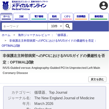
account_circle
ホーム
文献
電子書籍
動画
くすり
医療機器
書籍通販
search
ホーム
海外ジャーナルレビュー ： 「循環器」
非保護左主幹部病変へのPCIにおけるIVUSガイドの優越性を否定：
OPTIMAL試験
非保護左主幹部病変へのPCIにおけるIVUSガイドの優越性を否
定：OPTIMAL試験
IVUS-Guided versus Angiography-Guided PCI in Unprotected Left Main
Coronary Disease
原文を読む
カテゴリー
循環器、Top Journal
ジャーナル名
The New England Journal of Medicine
年月
March 2026