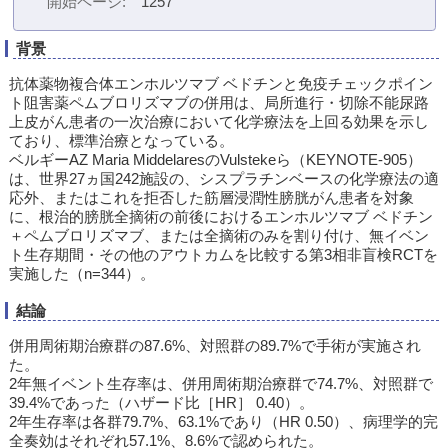
開始ページ
1257
背景
抗体薬物複合体エンホルツマブ ベドチンと免疫チェックポイン
ト阻害薬ペムブロリズマブの併用は、局所進行・切除不能尿路
上皮がん患者の一次治療において化学療法を上回る効果を示し
ており、標準治療となっている。
ベルギーAZ Maria MiddelaresのVulstekeら（KEYNOTE-905）
は、世界27ヵ国242施設の、シスプラチンベースの化学療法の適
応外、またはこれを拒否した筋層浸潤性膀胱がん患者を対象
に、根治的膀胱全摘術の前後におけるエンホルツマブ ベドチン
＋ペムブロリズマブ、または全摘術のみを割り付け、無イベン
ト生存期間・その他のアウトカムを比較する第3相非盲検RCTを
実施した（n=344）。
結論
併用周術期治療群の87.6%、対照群の89.7%で手術が実施され
た。
2年無イベント生存率は、併用周術期治療群で74.7%、対照群で
39.4%であった（ハザード比［HR］ 0.40）。
2年生存率は各群79.7%、63.1%であり（HR 0.50）、病理学的完
全奏効はそれぞれ57.1%、8.6%で認められた。