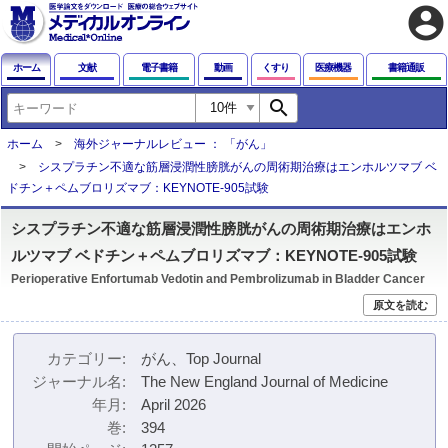
account_circle
ホーム
文献
電子書籍
動画
くすり
医療機器
書籍通販
search
ホーム
海外ジャーナルレビュー ： 「がん」
シスプラチン不適な筋層浸潤性膀胱がんの周術期治療はエンホルツマブ ベ
ドチン＋ペムブロリズマブ：KEYNOTE-905試験
シスプラチン不適な筋層浸潤性膀胱がんの周術期治療はエンホ
ルツマブ ベドチン＋ペムブロリズマブ：KEYNOTE-905試験
Perioperative Enfortumab Vedotin and Pembrolizumab in Bladder Cancer
原文を読む
カテゴリー
がん、Top Journal
ジャーナル名
The New England Journal of Medicine
年月
April 2026
巻
394