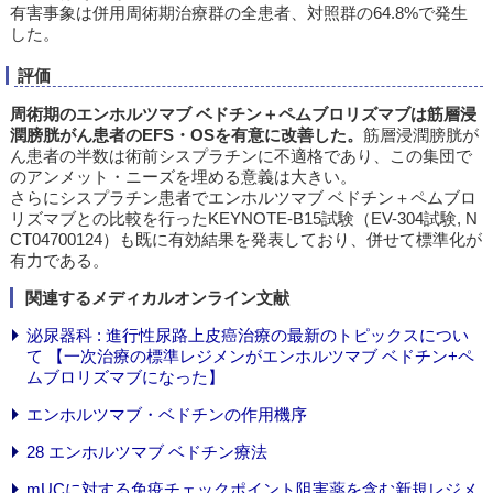
有害事象は併用周術期治療群の全患者、対照群の64.8%で発生
した。
評価
周術期のエンホルツマブ ベドチン＋ペムブロリズマブは筋層浸
潤膀胱がん患者のEFS・OSを有意に改善した。
筋層浸潤膀胱が
ん患者の半数は術前シスプラチンに不適格であり、この集団で
のアンメット・ニーズを埋める意義は大きい。
さらにシスプラチン患者でエンホルツマブ ベドチン＋ペムブロ
リズマブとの比較を行ったKEYNOTE-B15試験（EV-304試験, N
CT04700124）も既に有効結果を発表しており、併せて標準化が
有力である。
関連するメディカルオンライン文献
泌尿器科 : 進行性尿路上皮癌治療の最新のトピックスについ
て 【一次治療の標準レジメンがエンホルツマブ ベドチン+ペ
ムブロリズマブになった】
エンホルツマブ・ベドチンの作用機序
28 エンホルツマブ ベドチン療法
mUCに対する免疫チェックポイント阻害薬を含む新規レジメ