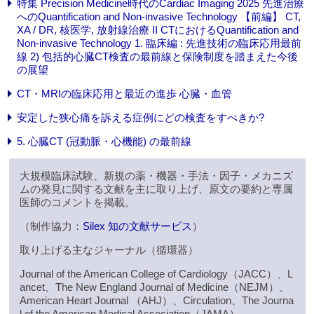
特集 Precision Medicine時代のCardiac Imaging 2025 先進治療
へのQuantification and Non-invasive Technology 【前編】 CT,
XA / DR, 核医学, 放射線治療 II CTにおけるQuantification and
Non-invasive Technology 1. 臨床編 : 先進技術の臨床応用最前
線 2) 包括的心臓CT検査の最前線と保険制度を踏まえた今後
の展望
CT・MRIの臨床応用と最近の進歩 心臓・血管
安定した狭心痛を訴える症例にどの検査をすべきか?
5. 心臓CT (冠動脈・心機能) の最前線
大規模臨床試験、新規の薬・機器・手法・因子・メカニズ
ムの発見に関する文献を主に取り上げ、原文の要約と専属
医師のコメントを掲載。
（制作協力：
Silex 知の文献サービス
）
取り上げる主なジャーナル（循環器）
Journal of the American College of Cardiology（JACC）、L
ancet、The New England Journal of Medicine（NEJM）、
American Heart Journal （AHJ）、Circulation、The Journa
l of the American Medical Association（JAMA）