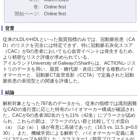
巻
Online first
開始ページ
Online first
背景
従来のLDLやHDLといった脂質指標のみでは、冠動脈疾患（CA
D）のリスクを完全には特定できず、特に冠動脈石灰化スコア
（CAC）が0の患者においても心血管イベントは発生するため、
より精密なリスク評価が求められている。
アイルランドUniversity of GalwayのSharifらは、ACTIONレジス
トリのデータを用い、脂質・糖代謝・炎症に関する複数のバイ
オマーカーと、冠動脈CT血管造影（CCTA）で定義された冠動
脈疾患の表現型との関連を評価した。
結論
解析対象となった787名のデータから、従来の指標では識別困難
なCADの進行度に応じた特有のバイオマーカー構成が確認され
た。CACが0の患者382名のうち11%（42名）にプラークが認め
られ、これらの群は、プラークのない群と比較してリポ蛋白
（a）［Lp（a）］値が有意に高値であった（16.5 vs. 11.5, p=0.0
30）。また、機械学習による解析で、バイオマーカー定義に基
づく3グループを特定した：クラスター1（脂質プロファイルが