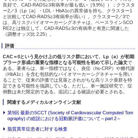
良好で、CAD-RADS≧3有病率が最も低い［9.9%］）；クラスタ
ー2／3（Lp［a］・LDL・HbA1cの異常値を持ち、クラスター1
と比較してCAD-RADS≧3有病率が高い）。クラスター2／3で
は、高リスクバイオマーカーシグネチャは、ベースラインSCO
RE2とは独立して、CAD-RADS≧3の有病率と有意に関連した
（調整オッズ比 2.25）。
評価
CAC＝0という見かけ上の低リスク群において、Lp（a）が初期
プラーク形成の重要な指標となる可能性を初めて示した論文
で
ある。著者らは、単一指標ではなく、炎症（hs-CRP）や糖代謝
（HbA1c）を含む包括的なバイオマーカーシグネチャーを用い
ることで、従来の評価では見落とされがちな高リスク亜群を特
定できる可能性を強調している。ただし、単一施設研究で、症
例数は未だ限定的である。追試による確認が必要とされる。
関連するメディカルオンライン文献
第9回 最新のSCCT (Society of Cardiovascular Computed Tom
ography) の総説における冠動脈評価について～part 2～
脂質異常症患者に対する検査