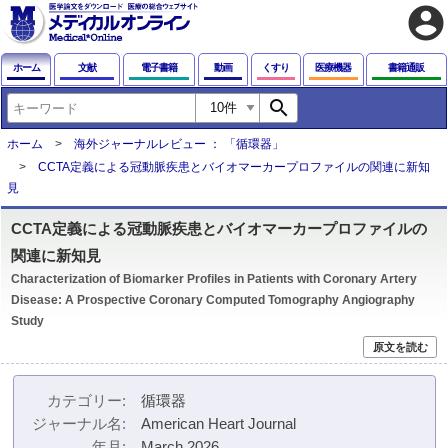
account_circle
ホーム
文献
電子書籍
動画
くすり
医療機器
書籍通販
search
ホーム
海外ジャーナルレビュー ： 「循環器」
CCTA定義による冠動脈疾患とバイオマーカープロファイルの関連に新知
見
CCTA定義による冠動脈疾患とバイオマーカープロファイルの
関連に新知見
Characterization of Biomarker Profiles in Patients with Coronary Artery
Disease: A Prospective Coronary Computed Tomography Angiography
Study
原文を読む
カテゴリー
循環器
ジャーナル名
American Heart Journal
年月
March 2026