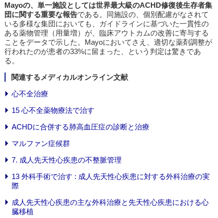
Mayoの、単一施設としては世界最大級のACHD修復後生存者集
団に関する重要な報告
である。同施設の、個別配慮がなされて
いる多様な集団においても、ガイドラインに基づいた一貫性の
ある薬物管理（用量増）が、臨床アウトカムの改善に寄与する
ことをデータで示した。Mayoにおいてさえ、適切な薬剤調整が
行われたのが患者の33%に留まった、という判定は驚きであ
る。
関連するメディカルオンライン文献
心不全治療
15 心不全薬物療法で治す
ACHDに合併する肺高血圧症の診断と治療
マルファン症候群
7. 成人先天性心疾患の不整脈管理
13 外科手術で治す : 成人先天性心疾患に対する外科治療の実
際
成人先天性心疾患の主な外科治療と先天性心疾患における心
臓移植