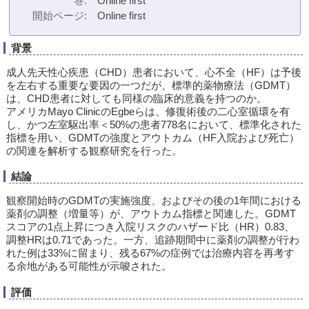
巻
Online first
開始ページ
Online first
背景
成人先天性心疾患（CHD）患者において、心不全（HF）は予後
を左右する重要な要因の一つだが、標準的薬物療法（GDMT）
は、CHD患者に対しても同様の臨床的意義を持つのか。
アメリカMayo ClinicのEgbeらは、修復術後の二心室循環を有
し、かつ左室駆出率＜50%の患者778名において、標準化された
指標を用い、GDMTの強度とアウトカム（HF入院および死亡）
の関連を解析する観察研究を行った。
結論
観察開始時のGDMTの実施強度、およびその後の1年間における
薬剤の調整（増量等）が、アウトカム指標と関連した。GDMT
スコアの1点上昇につき入院リスクのハザード比（HR）0.83、
調整HRは0.71であった。一方、追跡期間中に薬剤の調整が行わ
れた例は33%に留まり、残る67%の症例では治療内容を再考す
る余地がある可能性が示唆された。
評価