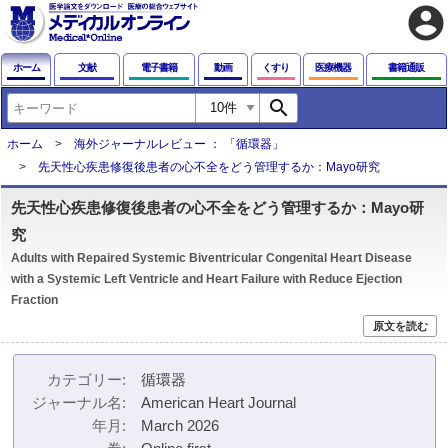
account_circle
ホーム
文献
電子書籍
動画
くすり
医療機器
書籍通販
search
ホーム
海外ジャーナルレビュー ： 「循環器」
先天性心疾患修復後患者の心不全をどう管理するか：Mayo研究
先天性心疾患修復後患者の心不全をどう管理するか：Mayo研
究
Adults with Repaired Systemic Biventricular Congenital Heart Disease
with a Systemic Left Ventricle and Heart Failure with Reduce Ejection
Fraction
原文を読む
カテゴリー
循環器
ジャーナル名
American Heart Journal
年月
March 2026