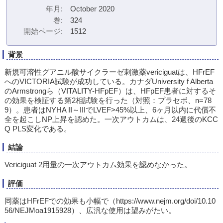
年月
October 2020
巻
324
開始ページ
1512
背景
新規可溶性グアニル酸サイクラーゼ刺激薬vericiguatは、HFrEF
へのVICTORIA試験が成功している。カナダUniversity f Alberta
のArmstrongら（VITALITY-HFpEF）は、HFpEF患者に対するそ
の効果を検証する第2相試験を行った（対照：プラセボ、n=78
9）。患者はNYHA II～IIIでLVEF>45%以上、6ヶ月以内に代償不
全を起こしNP上昇を認めた。一次アウトカムは、24週後のKCC
Q PLS変化である。
結論
Vericiguat 2用量の一次アウトカム効果を認めなかった。
評価
同薬はHFrEFでの効果も小幅で（https://www.nejm.org/doi/10.10
56/NEJMoa1915928）、広汎な使用は望みがたい。