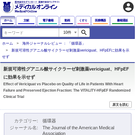
account_circle
ホーム
文献
電子書籍
動画
くすり
医療機器
書籍通販
search
ホーム
海外ジャーナルレビュー ： 「循環器」
新規可溶性グアニル酸サイクラーゼ刺激薬vericiguat、HFpEFに効果を示
せず
新規可溶性グアニル酸サイクラーゼ刺激薬vericiguat、HFpEF
に効果を示せず
Effect of Vericiguat vs Placebo on Quality of Life in Patients With Heart
Failure and Preserved Ejection Fraction: The VITALITY-HFpEF Randomized
Clinical Trial
原文を読む
カテゴリー
循環器
ジャーナル名
The Journal of the American Medical
Association