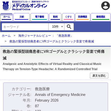
account_circle
ホーム
文献
電子書籍
動画
くすり
医療機器
書籍通販
search
ホーム
海外ジャーナルレビュー ： 「救急医療」
救急の緊張型頭痛患者にVRゴーグルとクラシック音楽で疼痛減
救急の緊張型頭痛患者にVRゴーグルとクラシック音楽で疼痛
減
Analgesic and Anxiolytic Effects of Virtual Reality and Classical Music
Therapy on Tension-Type Headache: A Randomized Controlled Trial
原文を読む
カテゴリー
救急医療
ジャーナル名
Annals of Emergency Medicine
年月
February 2026
巻
87