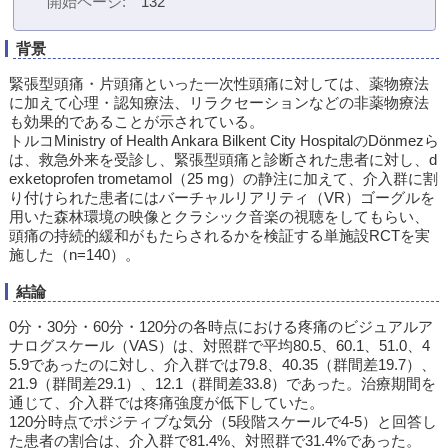
開始ページ
132
背景
緊張型頭痛・片頭痛といった一次性頭痛に対しては、薬物療法
に加えて心理・認知療法、リラクセーションなどの非薬物療法
も効果的であることが示されている。
トルコMinistry of Health Ankara Bilkent City HospitalのDönmezら
は、救急外来を受診し、緊張型頭痛と診断された患者に対し、d
exketoprofen trometamol（25 mg）の静注に加えて、介入群に割
り付けられた患者にはバーチャルリアリティ（VR）ゴーグルを
用いた森林環境の映像とクラシック音楽の視聴をしてもらい、
頭痛の持続的緩和がもたらされるかを検証する単施設RCTを実
施した（n=140）。
結論
0分・30分・60分・120分の各時点における疼痛のビジュアルア
ナログスケール（VAS）は、対照群で平均80.5、60.1、51.0、4
5.9であったのに対し、介入群では79.8、40.35（群間差19.7）、
21.9（群間差29.1）、12.1（群間差33.8）であった。治療期間を
通じて、介入群では疼痛強度が低下していた。
120分時点でポジティブな気分（5段階スケールで4-5）と回答し
た患者の割合は、介入群で81.4%、対照群で31.4%であった。