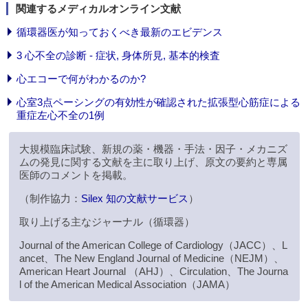
関連するメディカルオンライン文献
循環器医が知っておくべき最新のエビデンス
3 心不全の診断 - 症状, 身体所見, 基本的検査
心エコーで何がわかるのか?
心室3点ペーシングの有効性が確認された拡張型心筋症による
重症左心不全の1例
大規模臨床試験、新規の薬・機器・手法・因子・メカニズ
ムの発見に関する文献を主に取り上げ、原文の要約と専属
医師のコメントを掲載。
（制作協力：
Silex 知の文献サービス
）
取り上げる主なジャーナル（循環器）
Journal of the American College of Cardiology（JACC）、L
ancet、The New England Journal of Medicine（NEJM）、
American Heart Journal （AHJ）、Circulation、The Journa
l of the American Medical Association（JAMA）