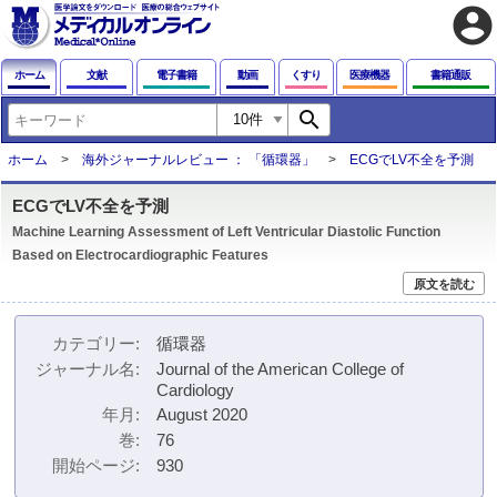
account_circle
ホーム
文献
電子書籍
動画
くすり
医療機器
書籍通販
search
ホーム
海外ジャーナルレビュー ： 「循環器」
ECGでLV不全を予測
ECGでLV不全を予測
Machine Learning Assessment of Left Ventricular Diastolic Function
Based on Electrocardiographic Features
原文を読む
カテゴリー
循環器
ジャーナル名
Journal of the American College of
Cardiology
年月
August 2020
巻
76
開始ページ
930