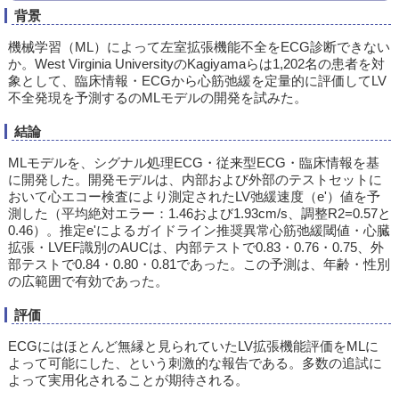
背景
機械学習（ML）によって左室拡張機能不全をECG診断できない
か。West Virginia UniversityのKagiyamaらは1,202名の患者を対
象として、臨床情報・ECGから心筋弛緩を定量的に評価してLV
不全発現を予測するのMLモデルの開発を試みた。
結論
MLモデルを、シグナル処理ECG・従来型ECG・臨床情報を基
に開発した。開発モデルは、内部および外部のテストセットに
おいて心エコー検査により測定されたLV弛緩速度（e'）値を予
測した（平均絶対エラー：1.46および1.93cm/s、調整R2=0.57と
0.46）。推定e'によるガイドライン推奨異常心筋弛緩閾値・心臓
拡張・LVEF識別のAUCは、内部テストで0.83・0.76・0.75、外
部テストで0.84・0.80・0.81であった。この予測は、年齢・性別
の広範囲で有効であった。
評価
ECGにはほとんど無縁と見られていたLV拡張機能評価をMLに
よって可能にした、という刺激的な報告である。多数の追試に
よって実用化されることが期待される。