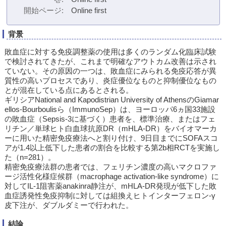
開始ページ
Online first
背景
敗血症に対する免疫調整薬の使用は多くのランダム化臨床試験
で検討されてきたが、これまで明確なアウトカム改善は示され
ていない。その原因の一つは、敗血症にみられる免疫応答が異
質性の高いプロセスであり、炎症優位なものと抑制優位なもの
とが混在している点にあるとされる。
ギリシアNational and Kapodistrian University of AthensのGiamar
ellos-Bourboulisら（ImmunoSep）は、ヨーロッパ6ヵ国33施設
の敗血症（Sepsis-3に基づく）患者を、標準治療、またはフェ
リチン／単球ヒト白血球抗原DR（mHLA-DR）をバイオマーカ
ーに用いた精密免疫療法へと割り付け、9日目までにSOFAスコ
アが1.4以上低下した患者の割合を比較する第2b相RCTを実施し
た（n=281）。
精密免疫療法群の患者では、フェリチン濃度の高いマクロファ
ージ活性化様症候群（macrophage activation-like syndrome）に
対してIL-1阻害薬anakinra静注が、mHLA-DR発現が低下した敗
血症誘発性免疫抑制に対しては組換えヒトインターフェロン-γ
皮下注が、ダブルダミーで行われた。
結論