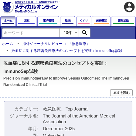
account_circle
ホーム
文献
電子書籍
動画
くすり
医療機器
書籍通販
search
ホーム
海外ジャーナルレビュー ： 「救急医療」
敗血症に対する精密免疫療法のコンセプトを実証：ImmunoSep試験
敗血症に対する精密免疫療法のコンセプトを実証：
ImmunoSep試験
Precision Immunotherapy to Improve Sepsis Outcomes: The ImmunoSep
Randomized Clinical Trial
原文を読む
カテゴリー
救急医療、Top Journal
ジャーナル名
The Journal of the American Medical
Association
年月
December 2025
巻
Online first