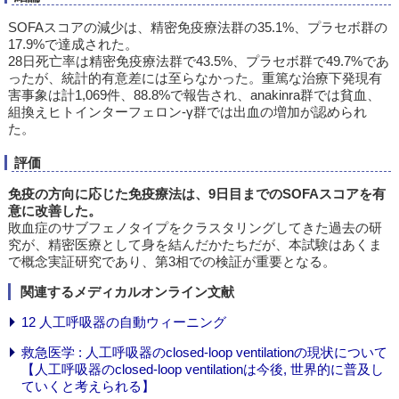
SOFAスコアの減少は、精密免疫療法群の35.1%、プラセボ群の
17.9%で達成された。
28日死亡率は精密免疫療法群で43.5%、プラセボ群で49.7%であ
ったが、統計的有意差には至らなかった。重篤な治療下発現有
害事象は計1,069件、88.8%で報告され、anakinra群では貧血、
組換えヒトインターフェロン-γ群では出血の増加が認められ
た。
評価
免疫の方向に応じた免疫療法は、9日目までのSOFAスコアを有
意に改善した。
敗血症のサブフェノタイプをクラスタリングしてきた過去の研
究が、精密医療として身を結んだかたちだが、本試験はあくま
で概念実証研究であり、第3相での検証が重要となる。
関連するメディカルオンライン文献
12 人工呼吸器の自動ウィーニング
救急医学 : 人工呼吸器のclosed-loop ventilationの現状について
【人工呼吸器のclosed-loop ventilationは今後, 世界的に普及し
ていくと考えられる】