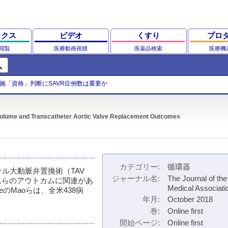
ックス
ビデオ
くすり
プロ
閲覧
医療動画視聴
医薬品検索
医療機
ch
実施「資格」判断にSAVR症例数は重要か
 Volume and Transcatheter Aortic Valve Replacement Outcomes
カテゴリー
循環器
、経カテーテル大動脈弁置換術（TAV
ジャーナル名
The Journal of th
れらのアウトカムに関連があ
Medical Associati
legeのMaoらは、全米438病
年月
October 2018
巻
Online first
開始ページ
Online first