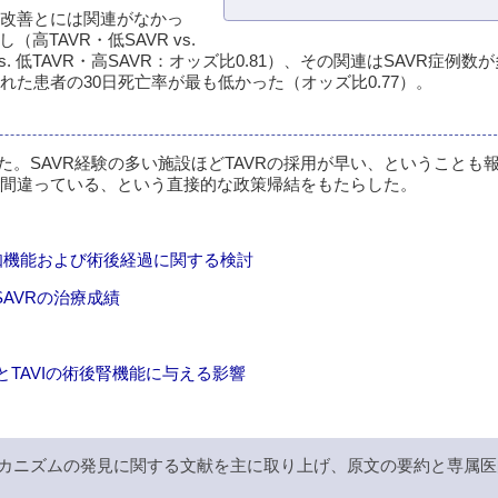
ム改善とには関連がなかっ
高TAVR・低SAVR vs.
 vs. 低TAVR・高SAVR：オッズ比0.81）、その関連はSAVR症例
れた患者の30日死亡率が最も低かった（オッズ比0.77）。
。SAVR経験の多い施設ほどTAVRの採用が早い、ということも
のは間違っている、という直接的な政策帰結をもたらした。
・認知機能および術後経過に関する検討
SAVRの治療成績
RとTAVIの術後腎機能に与える影響
カニズムの発見に関する文献を主に取り上げ、原文の要約と専属医