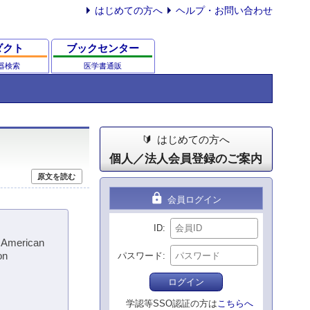
はじめての方へ
ヘルプ・お問い合わせ
ダクト
ブックセンター
器検索
医学書通販
はじめての方へ
個人／法人会員登録のご案内
原文を読む
lock
会員ログイン
ID
e American
on
パスワード
ログイン
学認等SSO認証の方は
こちらへ