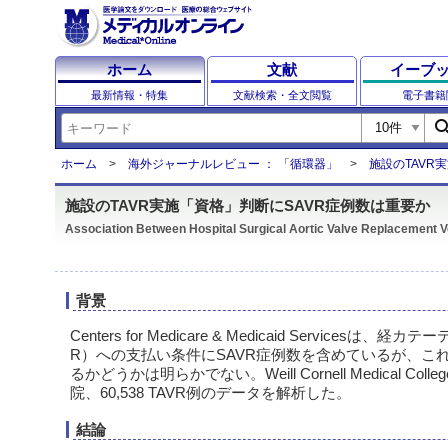
ホーム
文献
イーブ
最新情報・特集
文献検索・全文閲覧
電子書籍
sear
ホーム
海外ジャーナルレビュー ： 「循環器」
施設のTAVR
施設のTAVR実施「資格」判断にSAVR症例数は重要か
Association Between Hospital Surgical Aortic Valve Replacement
背景
Centers for Medicare & Medicaid Servicesは
R）への支払い条件にSAVR症例数を含めているが、こ
るかどうかは明らかでない。Weill Cornell Medical Col
院、60,538 TAVR例のデータを解析した。
結論