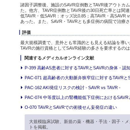
諸因子調整後、施設のSAVR症例数とTAVR後アウトカ
た。他方、TAVR症例数とTAVR後の30日死亡率とは関連し（
低TAVR・低SAVR：オッズ比0.85；高TAVR・高SAVR
あった。また、SAVR・TAVRとも多症例の病院で治療さ
評価
最大規模調査で、意外とも常識的とも見える結論を導いた
TAVRの施行資格としてSAVR経験の多さを要求する
関連するメディカルオンライン文献
P-399 高齢AS患者に対するTAVRとSAVRの身体
PAC-071 超高齢者の大動脈弁狭窄症に対するTAVRと
PAC-162 AKI発症リスクの検討 - SAVR vs TAVR -
PAC-074 中等度以上の腎機能低下症例におけるSAV
O-070 TAVRとSAVRでの術後せん妄発症の違い
大規模臨床試験、新規の薬・機器・手法・因子・メ
トを掲載。