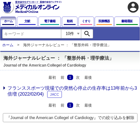
account_circle
ホーム
文献
電子書籍
動画
くすり
医療機器
書籍通販
search
ホーム
海外ジャーナルレビュー ： 「整形外科・理学療法」
海外ジャーナルレビュー ： 「整形外科・理学療法」
Journal of the American Collegel of Cardiology
最初
前
1
次
最後
フランススポーツ現場での突然心停止の生存率は13年前から3
倍増 (2022/02/04)
JACC
最初
前
1
次
最後
『Journal of the American Collegel of Cardiology』での絞り込みを解除