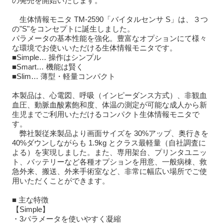
の発売を開始いたします。
生体情報モニタ TM-2590「バイタルセンサ S」は、３つ
の"S"をコンセプトに誕生しました。
パラメータの基本性能を強化。豊富なオプションにて様々
な環境でお使いいただける生体情報モニタです。
■Simple… 操作はシンプル
■Smart… 機能は賢く
■Slim… 薄型・軽量コンパクト
本製品は、心電図、呼吸（インピーダンス方式）、非観血
血圧、動脈血酸素飽和度、体温の測定が可能な成人から新
生児までご利用いただけるコンパクト生体情報モニタで
す。
弊社製従来製品より画面サイズを 30%アップ、奥行きを
40%ダウンしながらも 1.9kg とクラス最軽量（自社調査に
よる）を実現しました。また、専用架台、プリンタユニッ
ト、バッテリーなど各種オプションを用意、一般病棟、救
急外来、搬送、外来手術室など、非常に幅広い場所でご使
用いただくことができます。
■ 主な特徴
【Simple】
・3パラメータを使いやすく凝縮