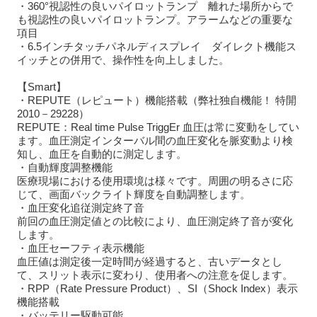
・360°視認性の良いパイロットランプ 離れた場所からで
も視認性の良いパイロットランプ。アラームなどの重要な
項目
・6.5インチタッチパネルディスプレイ ダイレクト機能ス
イッチとの併用で、操作性を向上しました。
【Smart】
・REPUTE（レピュート）機能搭載（弊社独自機能！ 特開
2010－29228）
REPUTE：Real time Pulse TriggEr 血圧は常に変動をしてい
ます。血圧測定インターバル間の血圧変化を脈変動より検
知し、血圧を自動的に測定します。
・自動輝度調整機能
医療現場における使用環境は様々です。周囲の明るさに応
じて、画面バックライト輝度を自動調整します。
・血圧変化追従測定終了音
前回の血圧測定値との比較により、血圧測定終了音が変化
します。
・血圧セーフティ表示機能
血圧値は測定後一定時間が経過すると、古いデータとし
て、スリット表示に変わり、使用者への注意を促します。
・RPP（Rate Pressure Product）、SI（Shock Index）表示
機能搭載
・バッテリー駆動可能