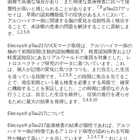
困難で高価な場合があり、また簡便な血液検査に比べて侵
7,8
襲性が高いと感じられることがあります。
pTau217アッ
セイは、早期の認知機能低下の症状がある人々において、
アルツハイマー病に関連する脳の変化を信頼性高く検出す
ることで、未診断の患者の問題を解決することに貢献しま
1,2,5,8
す。
Elecsys® pTau217のCEマーク取得は、アルツハイマー病の
極めて初期段階(主観的認知機能低下、軽度認知障害および
軽度認知症)にあるリアルワールドの集団を対象とした、レ
トロスペクティブ研究のデータに基づいています。これ
は、個人が記憶の変化に気づきつつも、まだ自立した生活
1,2,5,8
を送っている段階です。
この段階に焦点を当てるこ
とで、発症初期という最も検査を必要とする局面で、確実
に機能することを実証しました。この時期に適切な介入を
行うことは、自立した生活を維持し、症状の進行を遅らせ
3,4,9,10
るために最大の効果を発揮します。
Elecsys® pTau217について
Elecsys® pTau217血液検査の結果が陽性であれば、アルツ
ハイマー病の特徴であるアミロイド病理が認められる可能
1,2,4,7,8
性が極めて高いことを示しています。
これにより、