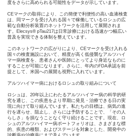
度をさらに高められる可能性をデータが示しています。
CEマークの取得により、この簡便で利便性の高い血液検査
は、同マークを受け入れる国々で稼働しているロシュの広
範な自動分析装置のネットワークを活用して展開されま
す。Elecsys® pTau217は日常診療における迅速かつ幅広い
普及を実現できる体制を整えています。
このネットワークの広がりにより、CEマークを受け入れる
国々の検査施設において、精度が高く低侵襲なアルツハイ
マー病検査を、患者さんや医師にとってより身近なものに
することが可能になります。さらに、年内のFDA承認を前
提として、米国への展開も視野に入れています。
アルツハイマー病におけるロシュの取り組みについて
ロシュは、20年以上にわたるアルツハイマー病の科学的研
究を通じ、この疾患をより早期に発見・治療できる日の実
現に向けて取り組んでいます。私たちの目標は、病気の進
行を遅らせ、阻止し、さらには予防することで、「その人
らしさ」を損なうことなく守り続けることです。現在、ロ
シュのアルツハイマー病ポートフォリオは、さまざまな標
的、疾患の種類、およびステージを対象とした、開発中の
診断薬や治療薬にまで及んでいます。