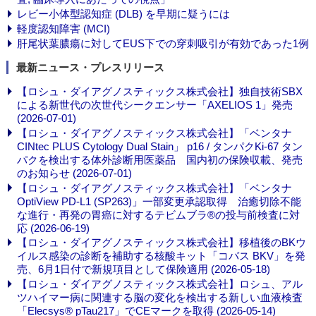
レビー小体型認知症 (DLB) を早期に疑うには
軽度認知障害 (MCI)
肝尾状葉膿瘍に対してEUS下での穿刺吸引が有効であった1例
最新ニュース・プレスリリース
【ロシュ・ダイアグノスティックス株式会社】独自技術SBX
による新世代の次世代シークエンサー「AXELIOS 1」発売
(2026-07-01)
【ロシュ・ダイアグノスティックス株式会社】「ベンタナ
CINtec PLUS Cytology Dual Stain」 p16 / タンパクKi-67 タン
パクを検出する体外診断用医薬品 国内初の保険収載、発売
のお知らせ (2026-07-01)
【ロシュ・ダイアグノスティックス株式会社】「ベンタナ
OptiView PD-L1 (SP263)」一部変更承認取得 治癒切除不能
な進行・再発の胃癌に対するテビムブラ®の投与前検査に対
応 (2026-06-19)
【ロシュ・ダイアグノスティックス株式会社】移植後のBKウ
イルス感染の診断を補助する核酸キット「コバス BKV」を発
売、6月1日付で新規項目として保険適用 (2026-05-18)
【ロシュ・ダイアグノスティックス株式会社】ロシュ、アル
ツハイマー病に関連する脳の変化を検出する新しい血液検査
「Elecsys® pTau217」でCEマークを取得 (2026-05-14)