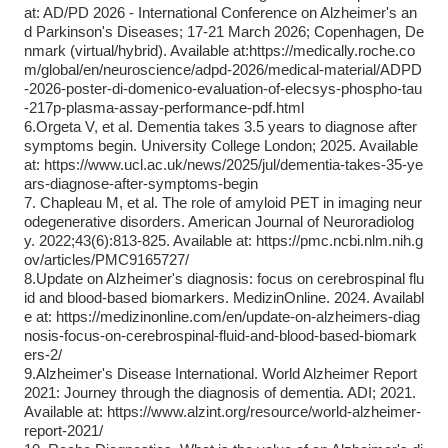
at: AD/PD 2026 - International Conference on Alzheimer's an
d Parkinson's Diseases; 17-21 March 2026; Copenhagen, De
nmark (virtual/hybrid). Available at:https://medically.roche.co
m/global/en/neuroscience/adpd-2026/medical-material/ADPD
-2026-poster-di-domenico-evaluation-of-elecsys-phospho-tau
-217p-plasma-assay-performance-pdf.html
6.Orgeta V, et al. Dementia takes 3.5 years to diagnose after
symptoms begin. University College London; 2025. Available
at: https://www.ucl.ac.uk/news/2025/jul/dementia-takes-35-ye
ars-diagnose-after-symptoms-begin
7. Chapleau M, et al. The role of amyloid PET in imaging neur
odegenerative disorders. American Journal of Neuroradiolog
y. 2022;43(6):813-825. Available at: https://pmc.ncbi.nlm.nih.g
ov/articles/PMC9165727/
8.Update on Alzheimer's diagnosis: focus on cerebrospinal flu
id and blood-based biomarkers. MedizinOnline. 2024. Availabl
e at: https://medizinonline.com/en/update-on-alzheimers-diag
nosis-focus-on-cerebrospinal-fluid-and-blood-based-biomark
ers-2/
9.Alzheimer's Disease International. World Alzheimer Report
2021: Journey through the diagnosis of dementia. ADI; 2021.
Available at: https://www.alzint.org/resource/world-alzheimer-
report-2021/