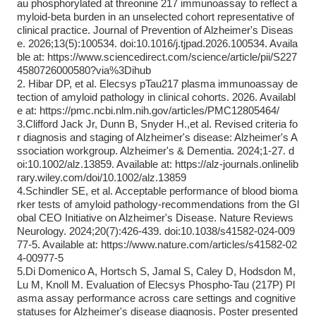
au phosphorylated at threonine 217 immunoassay to reflect a
myloid-beta burden in an unselected cohort representative of
clinical practice. Journal of Prevention of Alzheimer's Diseas
e. 2026;13(5):100534. doi:10.1016/j.tjpad.2026.100534. Availa
ble at: https://www.sciencedirect.com/science/article/pii/S227
4580726000580?via%3Dihub
2. Hibar DP, et al. Elecsys pTau217 plasma immunoassay de
tection of amyloid pathology in clinical cohorts. 2026. Availabl
e at: https://pmc.ncbi.nlm.nih.gov/articles/PMC12805464/
3.Clifford Jack Jr, Dunn B, Snyder H.,et al. Revised criteria fo
r diagnosis and staging of Alzheimer's disease: Alzheimer's A
ssociation workgroup. Alzheimer's & Dementia. 2024;1-27. d
oi:10.1002/alz.13859. Available at: https://alz-journals.onlinelib
rary.wiley.com/doi/10.1002/alz.13859
4.Schindler SE, et al. Acceptable performance of blood bioma
rker tests of amyloid pathology-recommendations from the Gl
obal CEO Initiative on Alzheimer's Disease. Nature Reviews
Neurology. 2024;20(7):426-439. doi:10.1038/s41582-024-009
77-5. Available at: https://www.nature.com/articles/s41582-02
4-00977-5
5.Di Domenico A, Hortsch S, Jamal S, Caley D, Hodsdon M,
Lu M, Knoll M. Evaluation of Elecsys Phospho-Tau (217P) Pl
asma assay performance across care settings and cognitive
statuses for Alzheimer's disease diagnosis. Poster presented