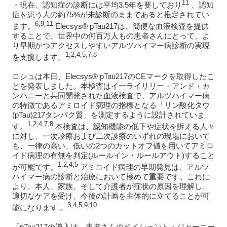
11
・現在、認知症の診断には平均3.5年を要しており
、認知
症を患う人の約75%が未診断のままであると推定されてい
6,9,11
ます。
Elecsys® pTau217は、簡便な血液検査を提供
することで、世界中の何百万人もの患者さんにとって、よ
り早期かつアクセスしやすいアルツハイマー病診断の実現
1,2,4,5,7,8
を支援します。
ロシュは本日、Elecsys® pTau217のCEマークを取得したこ
とを発表しました。本検査はイーライリリー・アンド・カ
ンパニーと共同開発された血液検査で、アルツハイマー病
の特徴であるアミロイド病理の指標となる「リン酸化タウ
(pTau)217タンパク質」を測定するように設計されていま
1,2,4,7,8
す。
本検査は、認知機能の低下や症状を訴える人々
に対し、一次診療および二次診療のいずれの現場において
も、一律の高い、低いの2つのカットオフ値を用いてアミロ
イド病理の有無を判定(ルールイン・ルールアウト)すること
1,2,4,5
が可能です。
アミロイド病理の早期発見は、アルツ
ハイマー病の診断と治療において極めて重要です。これに
より、本人、家族、そして介護者が症状の原因を理解し、
適切なケアを受け、今後の計画を主体的に立てることが可
3,4,5,9,10
能になります 。
「pTau217の導入は、患者さんのペイシェント・ジャーニー