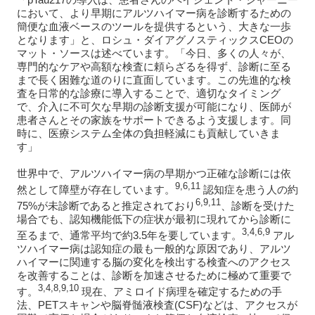
において、より早期にアルツハイマー病を診断するための
簡便な血液ベースのツールを提供するという、大きな一歩
となります」と、ロシュ・ダイアグノスティックスCEOの
マット・ソースは述べています。「今日、多くの人々が、
専門的なケアや高額な検査に頼らざるを得ず、診断に至る
まで長く困難な道のりに直面しています。この先進的な検
査を日常的な診療に導入することで、適切なタイミング
で、介入に不可欠な早期の診断支援が可能になり、医師が
患者さんとその家族をサポートできるよう支援します。同
時に、医療システム全体の負担軽減にも貢献していきま
す」
世界中で、アルツハイマー病の早期かつ正確な診断には依
9,6,11
然として障壁が存在しています。
認知症を患う人の約
6,9,11
75%が未診断であると推定されており
、診断を受けた
場合でも、認知機能低下の症状が最初に現れてから診断に
3,4,6,9
至るまで、通常平均で約3.5年を要しています。
アル
ツハイマー病は認知症の最も一般的な原因であり、アルツ
ハイマーに関連する脳の変化を検出する検査へのアクセス
を改善することは、診断を加速させるために極めて重要で
3,4,8,9,10
す。
現在、アミロイド病理を確定するための手
法、PETスキャンや脳脊髄液検査(CSF)などは、アクセスが