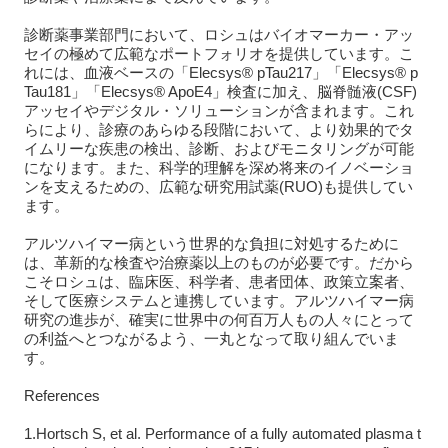
診断薬事業部門において、ロシュはバイオマーカー・アッ
セイの極めて広範なポートフォリオを提供しています。こ
れには、血液ベースの「Elecsys® pTau217」「Elecsys® p
Tau181」「Elecsys® ApoE4」検査に加え、脳脊髄液(CSF)
アッセイやデジタル・ソリューションが含まれます。これ
らにより、診療のあらゆる段階において、より効果的でタ
イムリーな疾患の検出、診断、およびモニタリングが可能
になります。また、科学的理解を深め将来のイノベーショ
ンを支えるための、広範な研究用試薬(RUO)も提供してい
ます。
アルツハイマー病という世界的な負担に対処するために
は、革新的な検査や治療薬以上のものが必要です。だから
こそロシュは、臨床医、科学者、患者団体、政策立案者、
そして医療システムと連携しています。アルツハイマー病
研究の進歩が、確実に世界中の何百万人もの人々にとって
の利益へとつながるよう、一丸となって取り組んでいま
す。
References
1.Hortsch S, et al. Performance of a fully automated plasma t