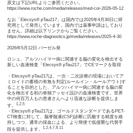
原文は下記URLよりご参照ください。
https://www.roche.com/media/releases/med-cor-2026-05-12
なお「Elecsys® pTau217」は国内では2025年4月30日に研
究用として発売しています。国内では薬事申請はしており
ません。詳細は以下リンクからご覧ください。
https://www.roche-diagnostics.jp/media/releases/2025-4-30
2026年5月12日 バーゼル発
ロシュ、アルツハイマー病に関連する脳の変化を検出する
新しい血液検査「Elecsys® pTau217」でCEマークを取得
・Elecsys® pTau217は、一次・二次診療の現場においてア
ミロイドの蓄積の有無を判定(ルールイン・ルールアウト)す
ることを目的とした、アルツハイマー病に関連する脳の変
化を検出する初の単独アッセイ設計の血液検査です。世界
中の何百万人もの患者さんへより迅速な診断を提供しま
1,2,5
す。
・Elecsys® pTau217は、ゴールドスタンダードであるPET-
CT検査に対して、脳脊髄液(CSF)診断に匹敵する精度を維
持しつつ、通常の採血による、より簡便で低侵襲な代替手
1,2,4,7,8,11
段を提供します。