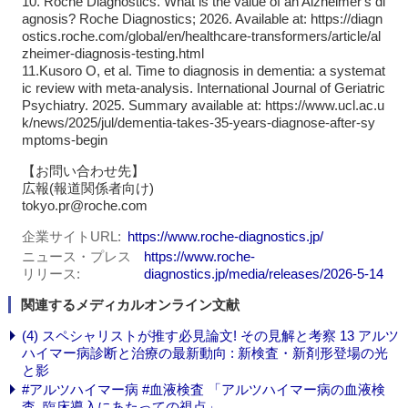
10. Roche Diagnostics. What is the value of an Alzheimer's di
agnosis? Roche Diagnostics; 2026. Available at: https://diagn
ostics.roche.com/global/en/healthcare-transformers/article/al
zheimer-diagnosis-testing.html
11.Kusoro O, et al. Time to diagnosis in dementia: a systemat
ic review with meta-analysis. International Journal of Geriatric
Psychiatry. 2025. Summary available at: https://www.ucl.ac.u
k/news/2025/jul/dementia-takes-35-years-diagnose-after-sy
mptoms-begin
【お問い合わせ先】
広報(報道関係者向け)
tokyo.pr@roche.com
企業サイトURL
https://www.roche-diagnostics.jp/
ニュース・プレス
https://www.roche-
リリース
diagnostics.jp/media/releases/2026-5-14
関連するメディカルオンライン文献
(4) スペシャリストが推す必見論文! その見解と考察 13 アルツ
ハイマー病診断と治療の最新動向 : 新検査・新剤形登場の光
と影
#アルツハイマー病 #血液検査 「アルツハイマー病の血液検
査, 臨床導入にあたっての視点」