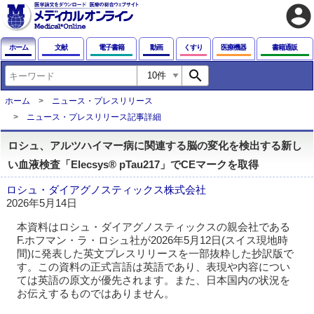
account_circle
ホーム
文献
電子書籍
動画
くすり
医療機器
書籍通販
search
ホーム
ニュース・プレスリリース
ニュース・プレスリリース記事詳細
ロシュ、アルツハイマー病に関連する脳の変化を検出する新し
い血液検査「Elecsys® pTau217」でCEマークを取得
ロシュ・ダイアグノスティックス株式会社
2026年5月14日
本資料はロシュ・ダイアグノスティックスの親会社である
F.ホフマン・ラ・ロシュ社が2026年5月12日(スイス現地時
間)に発表した英文プレスリリースを一部抜粋した抄訳版で
す。この資料の正式言語は英語であり、表現や内容につい
ては英語の原文が優先されます。また、日本国内の状況を
お伝えするものではありません。