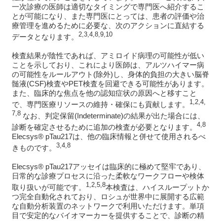
一次診療の医師は適切なタイミングで専門医へ紹介するこ
とが可能になり、また専門医にとっては、患者の評価や治
療管理を進めるために必要な、次のアクションに直結する
2,3,4,8,9,10
データとなります。
検査結果が陰性であれば、アミロイド病理の可能性が低い
ことを示しており、これにより医師は、アルツハイマー病
の可能性をルールアウト(除外)し、身体的負担の大きい脳脊
髄液(CSF)検査やPET検査を回避できる可能性があります。
また、臨床的な焦点を他の認知症状の原因へと移すこと
1,2,4,
で、専門医療リソースの維持・確保にも貢献します。
7,8
なお、判定保留(Indeterminate)の結果が出た場合には、
4,8
診断を確定させるために追加の検査が必要となります。
Elecsys® pTau217は、他の臨床情報と併せて使用されるべ
3,4,8
きものです。
Elecsys® pTau217アッセイは臨床的に極めて堅牢であり、
日常的な診療プロセスに沿った柔軟なワークフローや検体
1,2,5,8
取り扱いが可能です。
本検査は、ハイスループットか
つ完全自動化されており、ロシュが世界中に展開する広範
な自動分析装置のネットワークで利用いただけます。単項
目で安定的なバイオマーカーを提供することで、診断の精