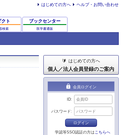
はじめての方へ
ヘルプ・お問い合わせ
ダクト
ブックセンター
器検索
医学書通販
はじめての方へ
個人／法人会員登録のご案内
lock
会員ログイン
ID
パスワード
ログイン
学認等SSO認証の方は
こちらへ