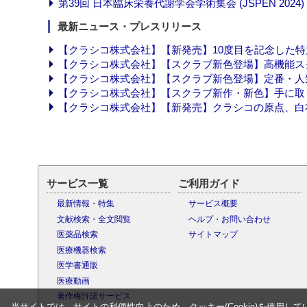
第39回 日本臨床栄養代謝学会学術集会 (JSPEN 202
最新ニュース・プレスリリース
【クラシコ株式会社】【新発売】10度目を記念した特別カラー・モデ
【クラシコ株式会社】【スクラブ新色登場】高機能スクラブデ
【クラシコ株式会社】【スクラブ新色登場】定番・人気シリー
【クラシコ株式会社】【スクラブ新作・新色】手に取りやす
【クラシコ株式会社】【新発売】クラシコの原点、白衣シグネ
サービス一覧
ご利用ガイド
最新情報・特集
サービス概要
文献検索・全文閲覧
ヘルプ・お問い合わせ
医薬品検索
サイトマップ
医療機器検索
医学書通販
医療動画
著作権許諾サービス
当サイトでは、サイトの利便性向上のため、クッキー(Cookie)を使用して