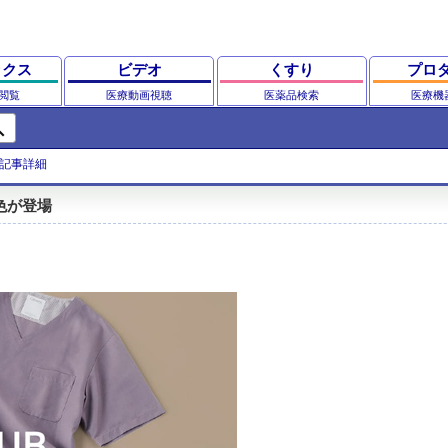
ックス
ビデオ
くすり
プロ
閲覧
医療動画視聴
医薬品検索
医療機
ch
記事詳細
色が登場