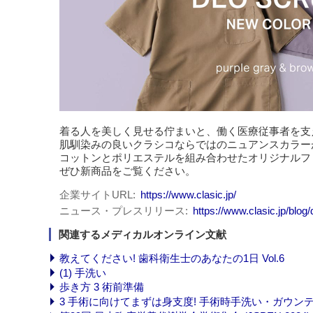
着る人を美しく見せる佇まいと、働く医療従事者を支
肌馴染みの良いクラシコならではのニュアンスカラー
コットンとポリエステルを組み合わせたオリジナルフ
ぜひ新商品をご覧ください。
企業サイトURL
https://www.clasic.jp/
ニュース・プレスリリース
https://www.clasic.jp/blo
関連するメディカルオンライン文献
教えてください! 歯科衛生士のあなたの1日 Vol.6
(1) 手洗い
歩き方 3 術前準備
3 手術に向けてまずは身支度! 手術時手洗い・ガウン