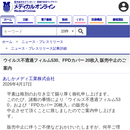
account_circle
ホーム
文献
電子書籍
動画
くすり
医療機器
書籍通販
search
ホーム
ニュース・プレスリリース
ニュース・プレスリリース記事詳細
ウイルス不透過フィルム530、FPDカバー 20枚入 販売中止のご
案内
あしかメディ工業株式会社
2026年4月17日
平素は格別のお引き立て賜り厚く御礼申し上げます。
このたび、諸般の事情により「ウイルス不透過フィルム53
0」および「FPDカバー 20枚入」の販売を
中止させて頂くことに致しましたのでご案内申し上げま
す。
販売中止に伴うご不便などおかけいたしますが、何卒ご理