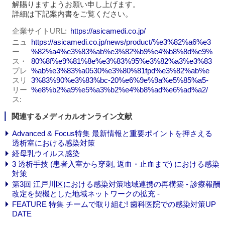
解賜りますようお願い申し上げます。
詳細は下記案内書をご覧ください。
企業サイトURL
https://asicamedi.co.jp/
ニュ
https://asicamedi.co.jp/news/product/%e3%82%a6%e3
ー
%82%a4%e3%83%ab%e3%82%b9%e4%b8%8d%e9%
ス・
80%8f%e9%81%8e%e3%83%95%e3%82%a3%e3%83
プレ
%ab%e3%83%a0530%e3%80%81fpd%e3%82%ab%e
スリ
3%83%90%e3%83%bc-20%e6%9e%9a%e5%85%a5-
リー
%e8%b2%a9%e5%a3%b2%e4%b8%ad%e6%ad%a2/
ス
関連するメディカルオンライン文献
Advanced & Focus特集 最新情報と重要ポイントを押さえる
透析室における感染対策
経母乳ウイルス感染
3 透析手技 (患者入室から穿刺, 返血・止血まで) における感染
対策
第3回 江戸川区における感染対策地域連携の再構築 - 診療報酬
改定を契機とした地域ネットワークの拡充 -
FEATURE 特集 チームで取り組む! 歯科医院での感染対策UP
DATE