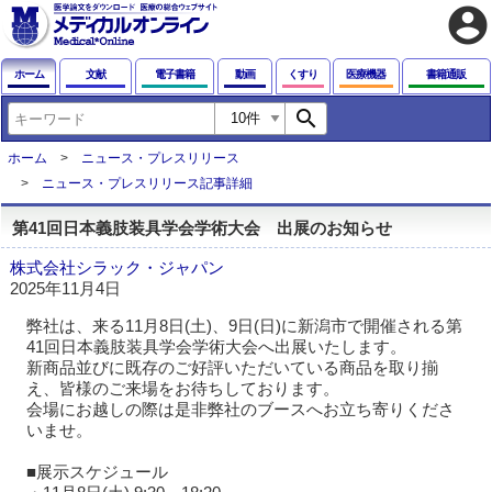
account_circle
ホーム
文献
電子書籍
動画
くすり
医療機器
書籍通販
search
ホーム
ニュース・プレスリリース
ニュース・プレスリリース記事詳細
第41回日本義肢装具学会学術大会 出展のお知らせ
株式会社シラック・ジャパン
2025年11月4日
弊社は、来る11月8日(土)、9日(日)に新潟市で開催される第
41回日本義肢装具学会学術大会へ出展いたします。
新商品並びに既存のご好評いただいている商品を取り揃
え、皆様のご来場をお待ちしております。
会場にお越しの際は是非弊社のブースへお立ち寄りくださ
いませ。
■展示スケジュール