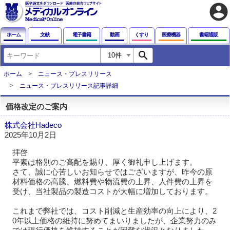
account_circle
ホーム
文献
電子書籍
動画
くすり
医療機器
書籍通販
search
ホーム
ニュース・プレスリリース
ニュース・プレスリリース記事詳細
価格改定のご案内
株式会社Hadeco
2025年10月2日
拝啓
平素は格別のご高配を賜り、厚く御礼申し上げます。
さて、誠に心苦しいお知らせではございますが、昨今の原
材料価格の高騰、燃料費や物流費の上昇、人件費の上昇を
受け、当社製品の製造コストが大幅に増加しております。
これまで弊社では、コスト削減と生産効率の向上により、2
0年以上価格の維持に努めてまいりましたが、企業努力のみ