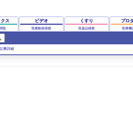
ックス
ビデオ
くすり
プロ
閲覧
医療動画視聴
医薬品検索
医療機
ch
記事詳細