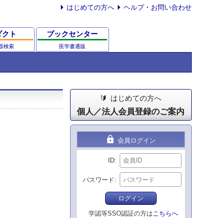
はじめての方へ
ヘルプ・お問い合わせ
ダクト
ブックセンター
器検索
医学書通販
はじめての方へ
個人／法人会員登録のご案内
lock
会員ログイン
ID
パスワード
ログイン
学認等SSO認証の方は
こちらへ