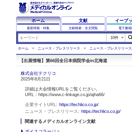
ホーム
文献
イーブ
最新情報・特集
文献検索・全文閲覧
電子書籍
sear
ホーム
ニュース・プレスリリース
ニュース・プレスリリース
【出展情報】第66回全日本病院学会in北海道
株式会社テクリコ
2025年8月21日
詳細は大会情報URLをご覧ください。
URL：https://www.c-linkage.co.jp/ajha66/
企業サイトURL
https://techlico.co.jp/
ニュース・プレスリリース
https://techlico.co.jp/
関連するメディカルオンライン文献
ボイスコラージュ