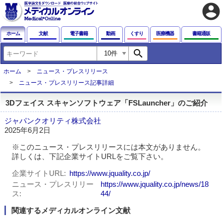
account_circle
ホーム
文献
電子書籍
動画
くすり
医療機器
書籍通販
search
ホーム
ニュース・プレスリリース
ニュース・プレスリリース記事詳細
3Dフェイス スキャンソフトウェア「FSLauncher」のご紹介
ジャパンクオリティ株式会社
2025年6月2日
※このニュース・プレスリリースには本文がありません。
詳しくは、下記企業サイトURLをご覧下さい。
企業サイトURL
https://www.jquality.co.jp/
ニュース・プレスリリー
https://www.jquality.co.jp/news/18
ス
44/
関連するメディカルオンライン文献