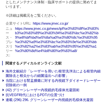
としたメンテナンス体制・臨床サポートの提供に努めてま
いります。
※詳細は掲載元をご覧ください。
企業サイトURL
https://www.jmec.co.jp/
ニュ
https://www.jmec.co.jp/news/ipl%e3%83%8f%e3%83%
ー
b3%e3%83%89%e3%83%94%e3%83%bc%e3%82%b
ス・
9%e8%bf%bd%e5%8a%a0%e3%80%8c%e3%83%95
プレ
%e3%82%a9%e3%83%bc%e3%83%9e%e3%83%bb
スリ
%e3%82%a2%e3%83%ab%e3%83%95%e3%82%a1
リー
%e3%80%8d%e4%b8%80%e9%83%a8/
ス
関連するメディカルオンライン文献
海外文献紹介「レーザーを用いた根管洗浄法による根管内細
菌除去と根尖からの細菌溢出への影響」
当院における腎盂腫瘍に対する内視鏡下ダイオードレーザー
切除術の一例
(42) グリーンレーザー内視鏡的毛様体光凝固術
抗VEGF時代におけるPDTの位置づけ
連載 (296) 296. グリーンレーザー内視鏡的毛様体光凝固