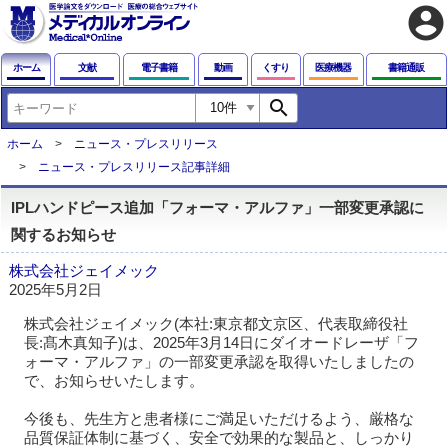
account_circle
ホーム
文献
電子書籍
動画
くすり
医療機器
書籍通販
search
ホーム
ニュース・プレスリリース
ニュース・プレスリリース記事詳細
IPLハンドピース追加「フォーマ・アルファ」一部変更承認に
関するお知らせ
株式会社ジェイメック
2025年5月2日
株式会社ジェイメック(本社:東京都文京区、代表取締役社
長:髙木真知子)は、2025年3月14日にダイオードレーザ「フ
ォーマ・アルファ」の一部変更承認を取得いたしましたの
で、お知らせいたします。
今後も、先生方と患者様にご満足いただけるよう、厳格な
品質保証体制に基づく、安全で効果的な製品と、しっかり