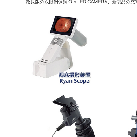
改良版の双眼倒像鏡IO-a LED CAMERA、新製品