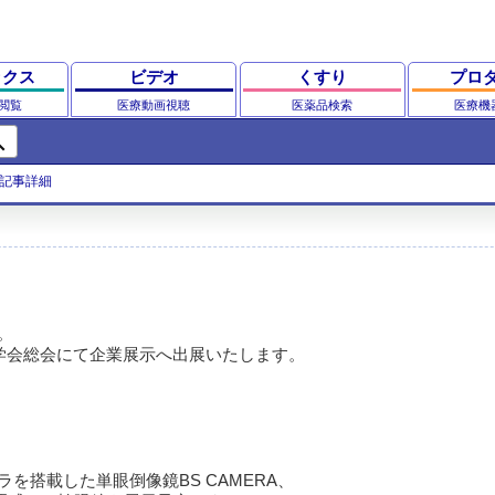
ックス
ビデオ
くすり
プロ
閲覧
医療動画視聴
医薬品検索
医療機
ch
記事詳細
。
学会総会にて企業展示へ出展いたします。
搭載した単眼倒像鏡BS CAMERA、