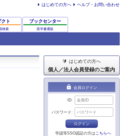
はじめての方へ
ヘルプ・お問い合わせ
ダクト
ブックセンター
器検索
医学書通販
はじめての方へ
個人／法人会員登録のご案内
lock
会員ログイン
ID
パスワード
ログイン
学認等SSO認証の方は
こちらへ