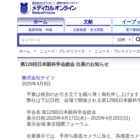
ホーム
文献
イーブ
最新情報・特集
文献検索・全文閲覧
電子書籍
sear
ホーム
ニュース・プレスリリース
ニュース・プレスリリース
第129回日本眼科学会総会 出展のお知らせ
株式会社ナイツ
2025年4月8日
平素は格別のお引き立てを賜り厚く御礼申し上げます
弊社は下記日程、会場で開催される第129回日本眼科
学会名:第129回日本眼科学会総会
展示日程:2025年4月17日(木)～2025年4月20日(日)
展示会場:東京国際フォーラム
企業展示では、手持ち眼底カメラに加え、高感度カメラを