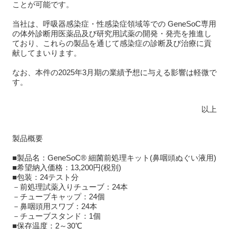
ことが可能です。
当社は、呼吸器感染症・性感染症領域等での GeneSoC専用
の体外診断用医薬品及び研究用試薬の開発・発売を推進し
ており、これらの製品を通じて感染症の診断及び治療に貢
献してまいります。
なお、本件の2025年3月期の業績予想に与える影響は軽微で
す。
以上
製品概要
■製品名：GeneSoC® 細菌前処理キット(鼻咽頭ぬぐい液用)
■希望納入価格：13,200円(税別)
■包装：24テスト分
－前処理試薬入りチューブ：24本
－チューブキャップ：24個
－鼻咽頭用スワブ：24本
－チューブスタンド：1個
■保存温度：2～30℃