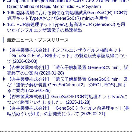
An Optimal Transport Medium for SARS-CoV-2 Detection in the
Direct Method of Rapid Microfluidic PCR System
106. 臨床現場における簡便な前処理試薬GeneSoC(R) PCR前
処理キットType AおよびGeneSoC(R) miniの有用性
161. PCR前処理キットTypeAと超高速PCR (GeneSoC) を用
いたインフルエンザ遺伝子の迅速検出
最新ニュース・プレスリリース
【杏林製薬株式会社】インフルエンザウイルス核酸キット
「GeneSoC FluA／B検出キット」の製造販売承認取得につい
て (2026-02-03)
【杏林製薬株式会社】「遺伝子解析装置 GeneSoC® mini」販
売終了のご案内 (2026-01-28)
【杏林製薬株式会社】「遺伝子解析装置 GeneSoC® mini」及
び「遺伝子解析装置 GeneSoC® mini 2」 のEOL, EOSに関す
るご案内 (2026-01-28)
【杏林製薬株式会社】GeneSoC® PCR前処理キットTypeAに
ついて終売といたしました。 (2025-11-28)
【杏林製薬株式会社】「GeneSoC® ウイルス前処理キット(鼻
咽頭ぬぐい液用)」の新発売について (2025-02-21)