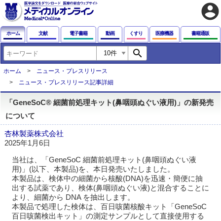
account_circle
ホーム
文献
電子書籍
動画
くすり
医療機器
書籍通販
search
ホーム
ニュース・プレスリリース
ニュース・プレスリリース記事詳細
「GeneSoC® 細菌前処理キット(鼻咽頭ぬぐい液用)」の新発売
について
杏林製薬株式会社
2025年1月6日
当社は、「GeneSoC 細菌前処理キット(鼻咽頭ぬぐい液
用)」(以下、本製品)を、本日発売いたしました。
本製品は、検体中の細菌から核酸(DNA)を迅速・簡便に抽
出する試薬であり、検体(鼻咽頭ぬぐい液)と混合することに
より、細菌から DNA を抽出します。
本製品で処理した検体は、百日咳菌核酸キット「GeneSoC
百日咳菌検出キット」の測定サンプルとして直接使用する