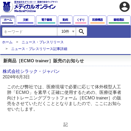
account_circle
ホーム
文献
電子書籍
動画
くすり
医療機器
書籍通販
search
ホーム
ニュース・プレスリリース
ニュース・プレスリリース記事詳細
新商品［ECMO trainer］販売のお知らせ
株式会社シラック・ジャパン
2024年6月3日
このたび弊社では、医療現場で必要に応じて体外模型人工
肺「ECMO」を素早く正確に使用するための、医療従事者
向けトレーニングプラットフォーム［ECMO trainer］の販
売をさせていただくこととなりましたので、ここにお知ら
せいたします。
記