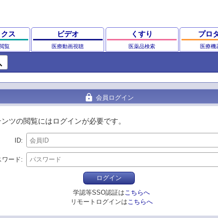
ックス
ビデオ
くすり
プロ
閲覧
医療動画視聴
医薬品検索
医療機
ch
lock
会員ログイン
テンツの閲覧にはログインが必要です。
ID
スワード
ログイン
学認等SSO認証は
こちらへ
リモートログインは
こちらへ