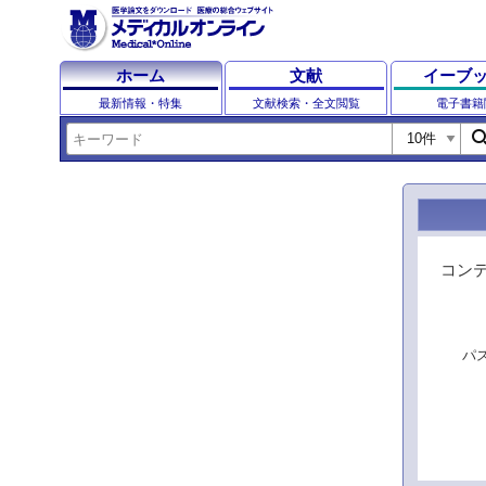
ホーム
文献
イーブ
最新情報・特集
文献検索・全文閲覧
電子書籍
sear
コン
パ