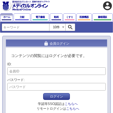
account_circle
ホーム
文献
電子書籍
動画
くすり
医療機器
書籍通販
search
lock
会員ログイン
コンテンツの閲覧にはログインが必要です。
ID
パスワード
ログイン
学認等SSO認証は
こちらへ
リモートログインは
こちらへ