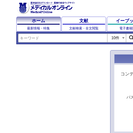
ホーム
文献
イーブ
最新情報・特集
文献検索・全文閲覧
電子書籍
sear
コン
パ