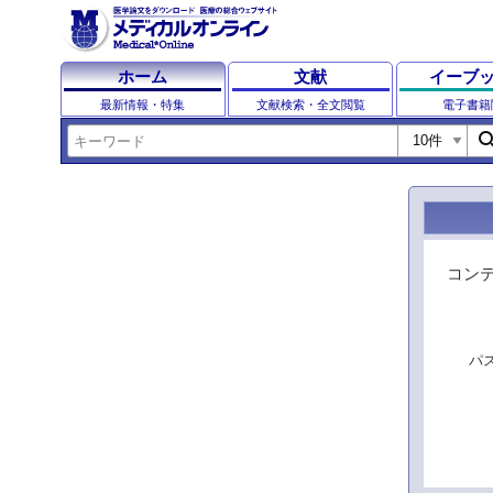
ホーム
文献
イーブ
最新情報・特集
文献検索・全文閲覧
電子書籍
sear
コン
パ