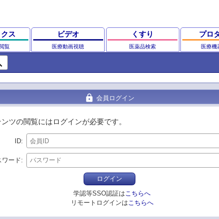
ックス
ビデオ
くすり
プロ
閲覧
医療動画視聴
医薬品検索
医療機
ch
lock
会員ログイン
テンツの閲覧にはログインが必要です。
ID
スワード
ログイン
学認等SSO認証は
こちらへ
リモートログインは
こちらへ