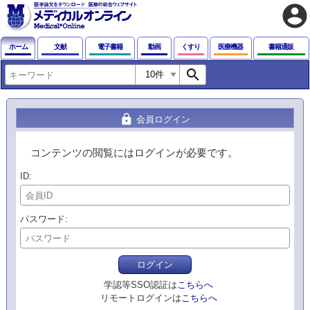
account_circle
ホーム
文献
電子書籍
動画
くすり
医療機器
書籍通販
search
lock
会員ログイン
コンテンツの閲覧にはログインが必要です。
ID
パスワード
ログイン
学認等SSO認証は
こちらへ
リモートログインは
こちらへ