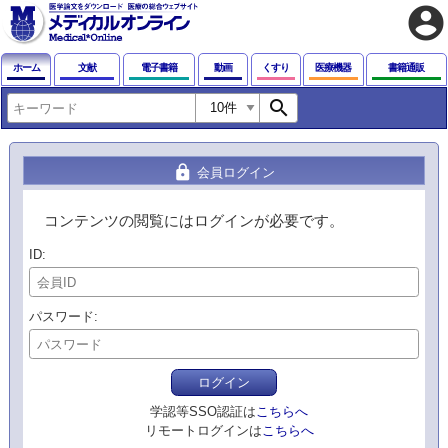
account_circle
ホーム
文献
電子書籍
動画
くすり
医療機器
書籍通販
search
lock
会員ログイン
コンテンツの閲覧にはログインが必要です。
ID
パスワード
ログイン
学認等SSO認証は
こちらへ
リモートログインは
こちらへ