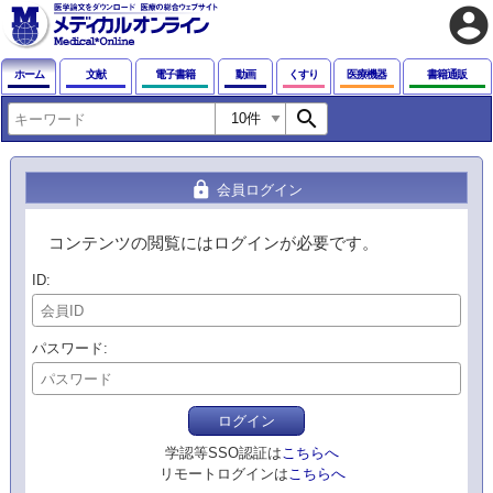
account_circle
ホーム
文献
電子書籍
動画
くすり
医療機器
書籍通販
search
lock
会員ログイン
コンテンツの閲覧にはログインが必要です。
ID
パスワード
ログイン
学認等SSO認証は
こちらへ
リモートログインは
こちらへ