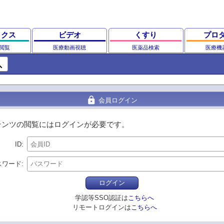
ックス
ビデオ
くすり
プロ
閲覧
医療動画視聴
医薬品検索
医療機
ch
lock
会員ログイン
テンツの閲覧にはログインが必要です。
ID
スワード
ログイン
学認等SSO認証は
こちらへ
リモートログインは
こちらへ