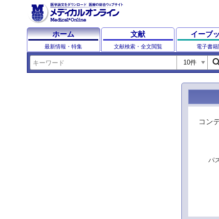
ホーム
文献
イーブ
最新情報・特集
文献検索・全文閲覧
電子書籍
sear
コン
パ