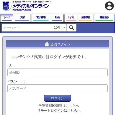
account_circle
ホーム
文献
電子書籍
動画
くすり
医療機器
書籍通販
search
lock
会員ログイン
コンテンツの閲覧にはログインが必要です。
ID
パスワード
ログイン
学認等SSO認証は
こちらへ
リモートログインは
こちらへ