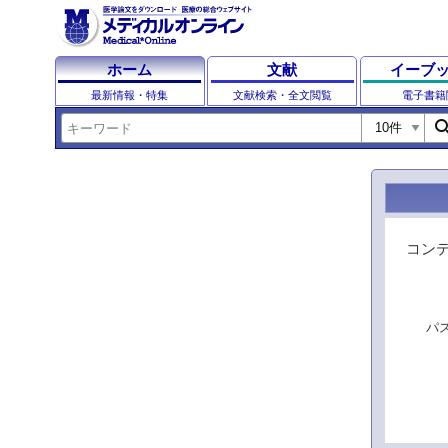
ホーム
文献
イーブ
最新情報・特集
文献検索・全文閲覧
電子書籍
sear
コン
パ