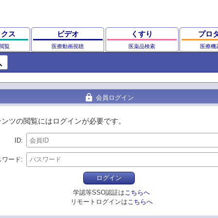
ックス
ビデオ
くすり
プロ
閲覧
医療動画視聴
医薬品検索
医療機
ch
lock
会員ログイン
テンツの閲覧にはログインが必要です。
ID
スワード
ログイン
学認等SSO認証は
こちらへ
リモートログインは
こちらへ