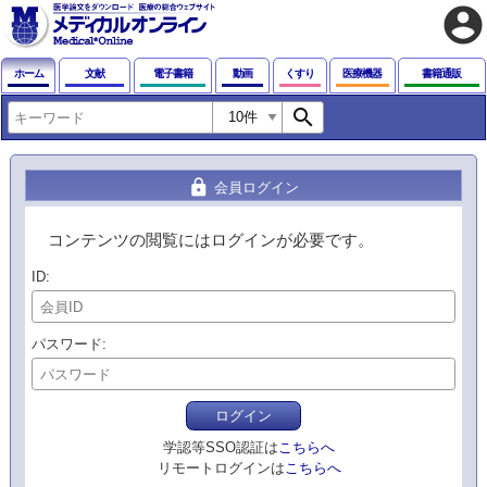
account_circle
ホーム
文献
電子書籍
動画
くすり
医療機器
書籍通販
search
lock
会員ログイン
コンテンツの閲覧にはログインが必要です。
ID
パスワード
ログイン
学認等SSO認証は
こちらへ
リモートログインは
こちらへ