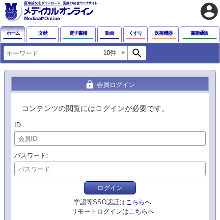
account_circle
ホーム
文献
電子書籍
動画
くすり
医療機器
書籍通販
search
lock
会員ログイン
コンテンツの閲覧にはログインが必要です。
ID
パスワード
ログイン
学認等SSO認証は
こちらへ
リモートログインは
こちらへ