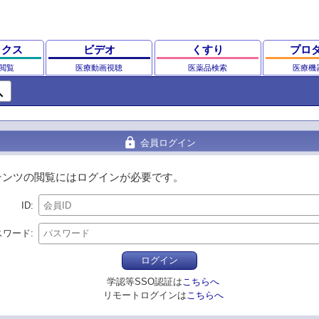
ックス
ビデオ
くすり
プロ
閲覧
医療動画視聴
医薬品検索
医療機
ch
lock
会員ログイン
テンツの閲覧にはログインが必要です。
ID
スワード
ログイン
学認等SSO認証は
こちらへ
リモートログインは
こちらへ