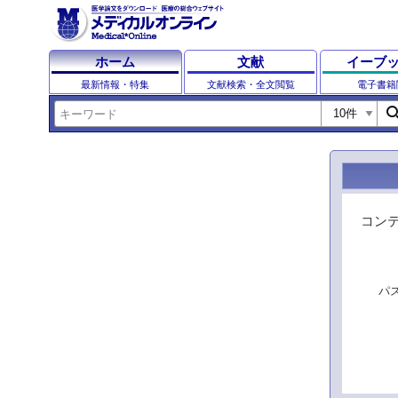
ホーム
文献
イーブ
最新情報・特集
文献検索・全文閲覧
電子書籍
sear
コン
パ