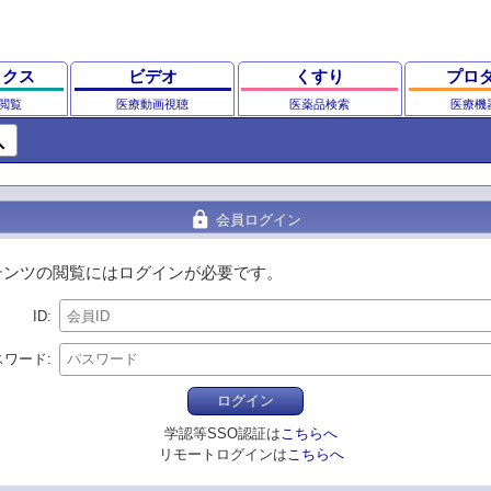
ックス
ビデオ
くすり
プロ
閲覧
医療動画視聴
医薬品検索
医療機
ch
lock
会員ログイン
テンツの閲覧にはログインが必要です。
ID
スワード
ログイン
学認等SSO認証は
こちらへ
リモートログインは
こちらへ