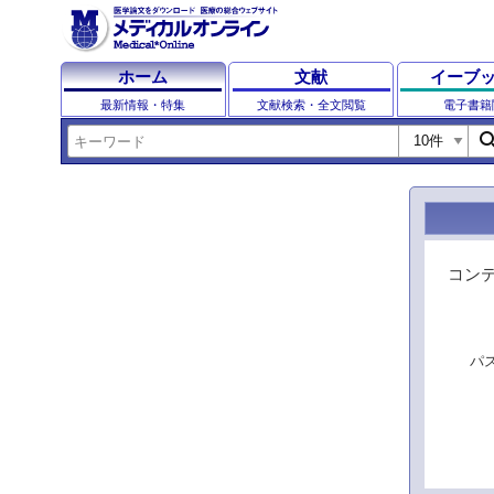
ホーム
文献
イーブ
最新情報・特集
文献検索・全文閲覧
電子書籍
sear
コン
パ