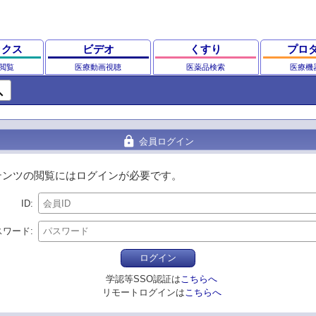
ックス
ビデオ
くすり
プロ
閲覧
医療動画視聴
医薬品検索
医療機
ch
lock
会員ログイン
テンツの閲覧にはログインが必要です。
ID
スワード
ログイン
学認等SSO認証は
こちらへ
リモートログインは
こちらへ