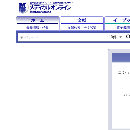
ホーム
文献
イーブ
最新情報・特集
文献検索・全文閲覧
電子書籍
sear
コン
パ