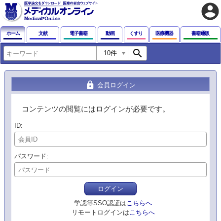
account_circle
ホーム
文献
電子書籍
動画
くすり
医療機器
書籍通販
search
lock
会員ログイン
コンテンツの閲覧にはログインが必要です。
ID
パスワード
ログイン
学認等SSO認証は
こちらへ
リモートログインは
こちらへ