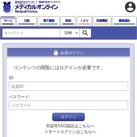
account_circle
ホーム
文献
電子書籍
動画
くすり
医療機器
書籍通販
search
lock
会員ログイン
コンテンツの閲覧にはログインが必要です。
ID
パスワード
ログイン
学認等SSO認証は
こちらへ
リモートログインは
こちらへ