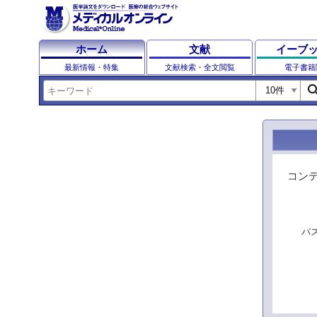
ホーム
文献
イーブ
最新情報・特集
文献検索・全文閲覧
電子書籍
sear
コン
パ