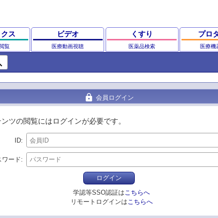
ックス
ビデオ
くすり
プロ
閲覧
医療動画視聴
医薬品検索
医療機
ch
lock
会員ログイン
テンツの閲覧にはログインが必要です。
ID
スワード
ログイン
学認等SSO認証は
こちらへ
リモートログインは
こちらへ