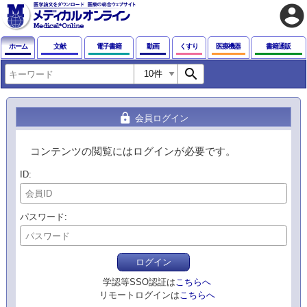
account_circle
ホーム
文献
電子書籍
動画
くすり
医療機器
書籍通販
search
lock
会員ログイン
コンテンツの閲覧にはログインが必要です。
ID
パスワード
ログイン
学認等SSO認証は
こちらへ
リモートログインは
こちらへ